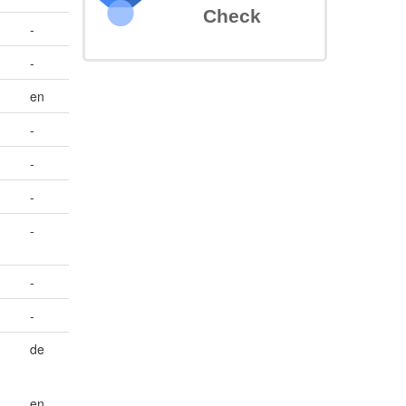
Check
-
-
en
-
-
-
-
-
-
de
en