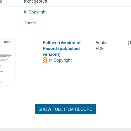
n:
nicht geprüft
In Copyright
Thesis
:
Fulltext (Version of
Adobe
(
Record (published
PDF
version))
In Copyright
SHOW FULL ITEM RECORD