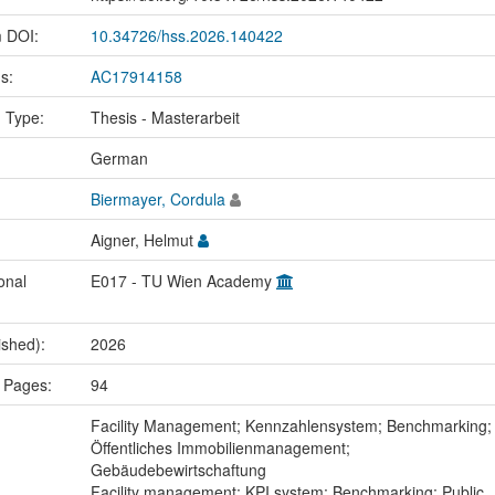
m DOI:
10.34726/hss.2026.140422
us:
AC17914158
n Type:
Thesis - Masterarbeit
:
German
Biermayer, Cordula
Aigner, Helmut
onal
E017 - TU Wien Academy
ished):
2026
 Pages:
94
:
Facility Management; Kennzahlensystem; Benchmarking;
Öffentliches Immobilienmanagement;
Gebäudebewirtschaftung
Facility management; KPI system; Benchmarking; Public