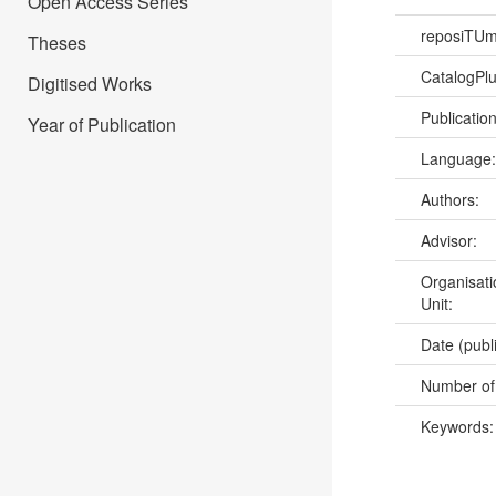
Open Access Series
reposiTU
Theses
CatalogPl
Digitised Works
Publicatio
Year of Publication
Language
Authors:
Advisor:
Organisati
Unit:
Date (publ
Number of
Keywords