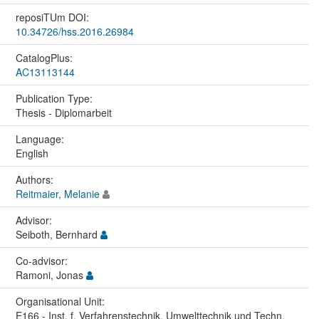
reposiTUm DOI:
10.34726/hss.2016.26984
CatalogPlus:
AC13113144
Publication Type:
Thesis - Diplomarbeit
Language:
English
Authors:
Reitmaier, Melanie
Advisor:
Seiboth, Bernhard
Co-advisor:
Ramoni, Jonas
Organisational Unit:
E166 - Inst. f. Verfahrenstechnik, Umwelttechnik und Techn.