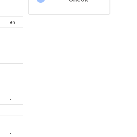
en
-
-
-
-
-
-