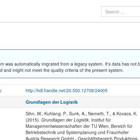
em was automatically migrated from a legacy system. It's data has not 
 and might not meet the quality criteria of the present system.
k:
http://hdl.handle.net/20.500.12708/24005
Grundlagen der Logistik
Sihn, W., Kuhlang, P., Sunk, A., Nemeth, T., & Kovacs, K.
(2015).
Grundlagen der Logistik
. Institut für
Managementwissenschaften der TU Wien, Bereich für
Betriebstechnik und Systemplanung und Fraunhofer
Austria Research GmbH - Geschäftsbereich Produktions-