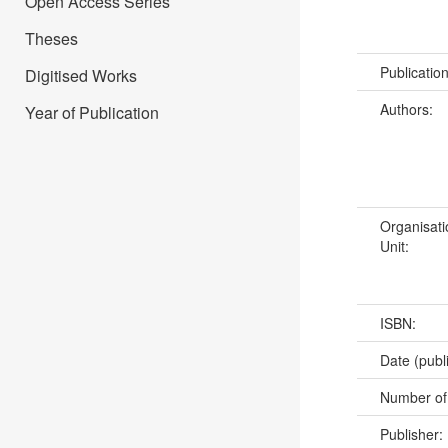
Open Access Series
Theses
Publicatio
Digitised Works
Authors:
Year of Publication
Organisati
Unit:
ISBN:
Date (publ
Number of
Publisher: