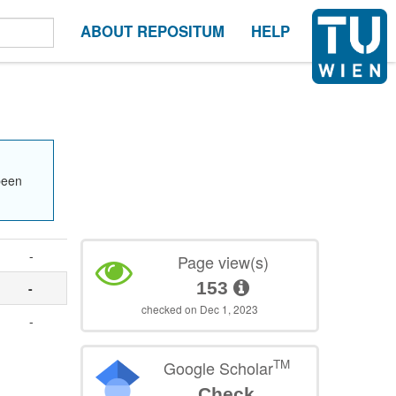
ABOUT REPOSITUM
HELP
been
-
Page view(s)
153
-
checked on Dec 1, 2023
-
TM
Google Scholar
Check