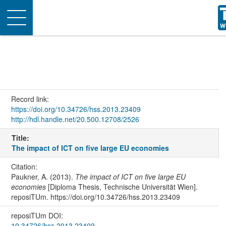
Toggle
navigation
Record link:
https://doi.org/10.34726/hss.2013.23409
http://hdl.handle.net/20.500.12708/2526
Title:
The impact of ICT on five large EU economies
Citation:
Paukner, A. (2013).
The impact of ICT on five large EU
economies
[Diploma Thesis, Technische Universität Wien].
reposiTUm. https://doi.org/10.34726/hss.2013.23409
reposiTUm DOI:
10.34726/hss.2013.23409