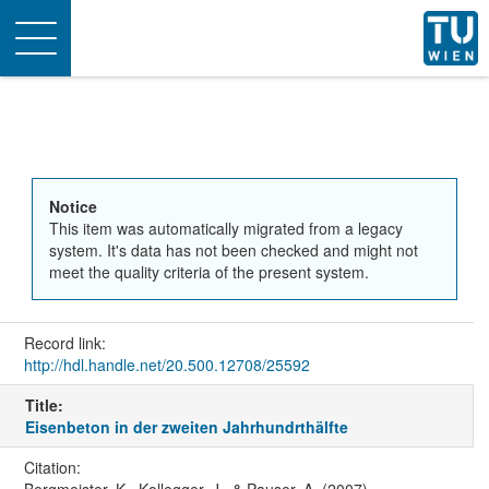
Toggle
navigation
Notice
This item was automatically migrated from a legacy
system. It's data has not been checked and might not
meet the quality criteria of the present system.
Record link:
http://hdl.handle.net/20.500.12708/25592
Title:
Eisenbeton in der zweiten Jahrhundrthälfte
Citation:
Bergmeister, K., Kollegger, J., & Pauser, A. (2007).