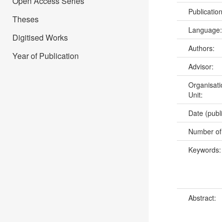
Open Access Series
Publicatio
Theses
Language
Digitised Works
Authors:
Year of Publication
Advisor:
Organisati
Unit:
Date (publ
Number of
Keywords
Abstract: