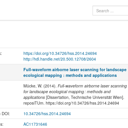
k:
https://doi.org/10.34726/hss.2014.24694
http://hdl.handle.net/20.500.12708/2604
Full-waveform airborne laser scanning for landscape
ecological mapping : methods and applications
Mücke, W. (2014).
Full-waveform airborne laser scanning
for landscape ecological mapping : methods and
applications
[Dissertation, Technische Universität Wien].
reposiTUm. https://doi.org/10.34726/hss.2014.24694
m DOI:
10.34726/hss.2014.24694
us:
AC11731646