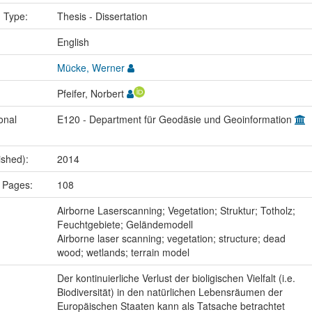
n Type:
Thesis - Dissertation
:
English
Mücke, Werner
Pfeifer, Norbert
onal
E120 - Department für Geodäsie und Geoinformation
ished):
2014
 Pages:
108
:
Airborne Laserscanning; Vegetation; Struktur; Totholz;
Feuchtgebiete; Geländemodell
Airborne laser scanning; vegetation; structure; dead
wood; wetlands; terrain model
Der kontinuierliche Verlust der bioligischen Vielfalt (i.e.
Biodiversität) in den natürlichen Lebensräumen der
Europäischen Staaten kann als Tatsache betrachtet