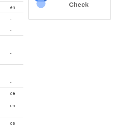
Check
en
-
-
-
-
-
-
de
en
de