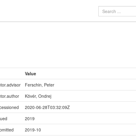
Value
tor.advisor
Ferschin, Peter
utor.author
Kövér, Ondrej
ccessioned
2020-06-28T03:32:09Z
sued
2019
bmitted
2019-10