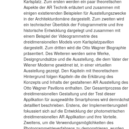
Karlsplatz. Zum ersten werden ein paar theoretischen
Aspekte der AR Technik erläutert und zusammen mit
einigen existierenden Beispielen für Ausstellungszwecke
in der Architekturdomäne dargestellt. Zum zweiten wird
ein technischer Überblick der Fotogrammetrie und ihre
historische Entwicklung dargelegt und zusammen mit
einem Beispiel der Videogrammetrie des
dreidimensionellen Models vom Karlsplatzpavillon
dargestellt. Zum dritten wird die Otto Wagner Biographie
präsentiert. Des Weiteren werden seine Werke,
Designgrundsätze und die Ausstellung, die dem Vater der
Wiener Moderne gewidmet ist, in einer virtuellen
Ausstellung gezeigt. Den Kapiteln mit theoretischem
Hintergrund folgen Kapiteln die die Erklärung des
Konzepts und Inhalts der gestaltenen AR Ausstellung des
Otto Wagner Pavillons enthalten. Der Gesamtprozess der
dreidimensionellen Gestaltung und der Test dieser
Applikation für ausgewählte Smartphones wird demnächs
detailliert beschrieben. Erstens, der Implementierungsteil
fokussiert sich auf die Entwicklung der photometrischen
dreidimensionellen AR Applikation und ihre Vorteile.
Zweitens, um die Verwendungsmöglichkeiten des
Photogrammetrieverfahrens zu demonstrieren, wurden