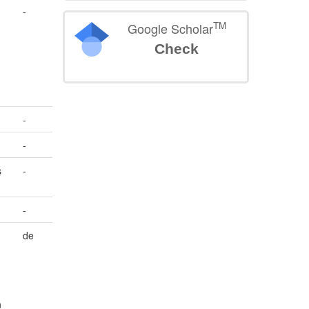
-
TM
Google Scholar
Check
-
-
s
-
-
de
n