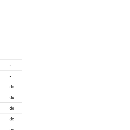
-
-
-
de
de
de
de
en