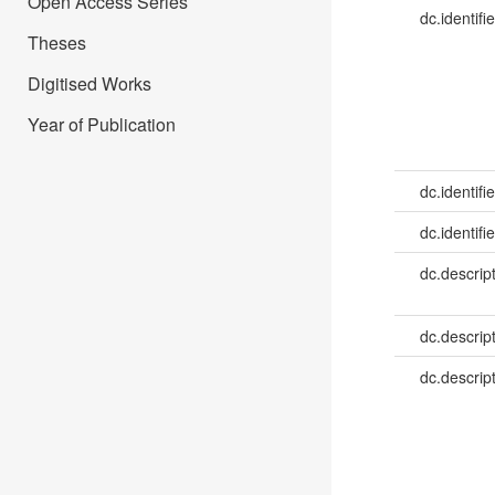
Open Access Series
dc.identifie
Theses
Digitised Works
Year of Publication
dc.identifie
dc.identifie
dc.descrip
dc.descrip
dc.descrip