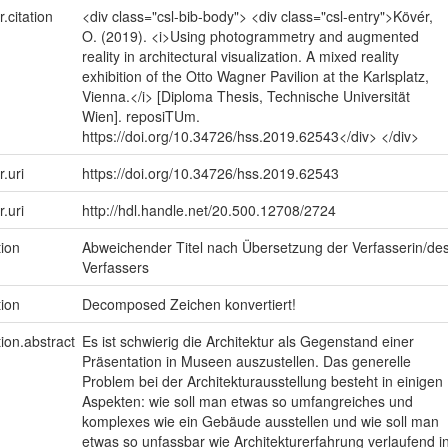
r.citation
<div class="csl-bib-body"> <div class="csl-entry">Kövér,
O. (2019). <i>Using photogrammetry and augmented
reality in architectural visualization. A mixed reality
exhibition of the Otto Wagner Pavilion at the Karlsplatz,
Vienna.</i> [Diploma Thesis, Technische Universität
Wien]. reposiTUm.
https://doi.org/10.34726/hss.2019.62543</div> </div>
r.uri
https://doi.org/10.34726/hss.2019.62543
r.uri
http://hdl.handle.net/20.500.12708/2724
tion
Abweichender Titel nach Übersetzung der Verfasserin/de
Verfassers
tion
Decomposed Zeichen konvertiert!
tion.abstract
Es ist schwierig die Architektur als Gegenstand einer
Präsentation in Museen auszustellen. Das generelle
Problem bei der Architekturausstellung besteht in einigen
Aspekten: wie soll man etwas so umfangreiches und
komplexes wie ein Gebäude ausstellen und wie soll man
etwas so unfassbar wie Architekturerfahrung verlaufend i