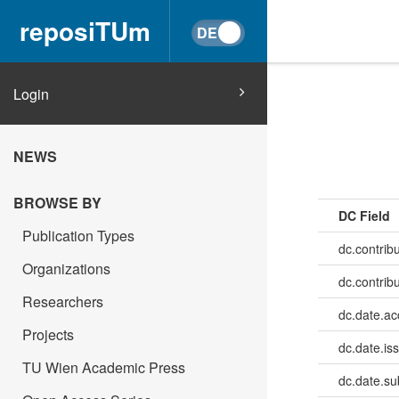
reposiTUm
Login
NEWS
BROWSE BY
DC Field
Publication Types
dc.contribu
Organizations
dc.contrib
Researchers
dc.date.a
Projects
dc.date.is
TU Wien Academic Press
dc.date.su