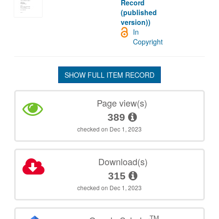
Record
(published
version))
In
Copyright
SHOW FULL ITEM RECORD
Page view(s)
389
checked on Dec 1, 2023
Download(s)
315
checked on Dec 1, 2023
TM