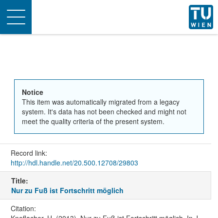
Toggle
navigation
Notice
This item was automatically migrated from a legacy
system. It's data has not been checked and might not
meet the quality criteria of the present system.
Record link:
http://hdl.handle.net/20.500.12708/29803
Title:
Nur zu Fuß ist Fortschritt möglich
Citation:
Knoflacher, H. (2013). Nur zu Fuß ist Fortschritt möglich. In J.