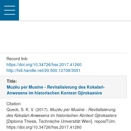
Toggle
navigation
Record link:
https://doi.org/10.34726/hss.2017.41260
http://hdl.handle.net/20.500.12708/3051
Title:
Muzëu pёr Musine - Revitalisierung des Kokalari-
Anwesens im historischen Kontext Gjirokastёrs
Citation:
Queck, S. K. V. (2017).
Muzëu pёr Musine - Revitalisierung
des Kokalari-Anwesens im historischen Kontext Gjirokastёrs
[Diploma Thesis, Technische Universität Wien]. reposiTUm.
https://doi.org/10.34726/hss.2017.41260