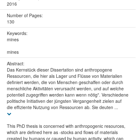
2016
Number of Pages:
130
Keywords:
mines
mines
Abstract:
Das Kernstück dieser Dissertation sind anthropogene
Ressourcen, die hier als Lager und Flüsse von Materialien
definiert werden, die von Menschen geschaffen oder durch
menschliche Aktivitäten verursacht werden, und auf welche
potentiell zugegriffen werden kann wenn nötig". Verschiedene
politische Initiativen der jüngsten Vergangenheit zielen auf
die effiziente Nutzung von Ressourcen ab. Sie deuten ...
This PhD thesis is concerned with anthropogenic resources,
which are defined here as -stocks and flows of materials
created by humans or caused by human activity, which can