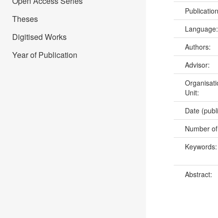
Open Access Series
Publicatio
Theses
Language
Digitised Works
Authors:
Year of Publication
Advisor:
Organisati
Unit:
Date (publ
Number of
Keywords
Abstract: