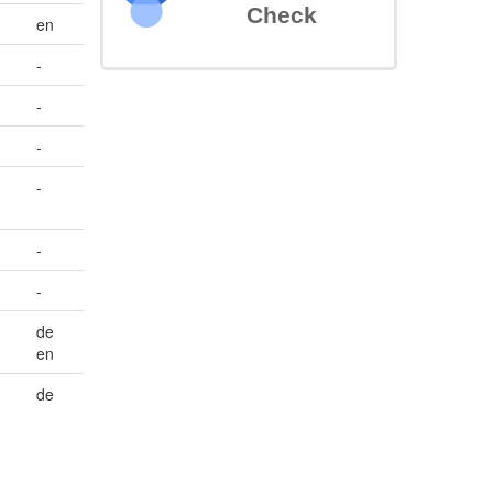
Check
en
-
-
-
-
-
-
de
en
de