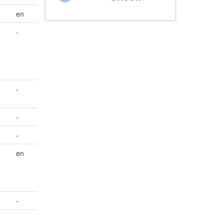
en
-
-
-
-
en
-