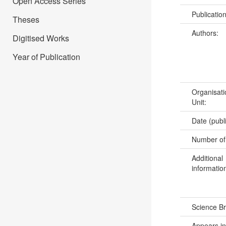
Open Access Series
Publicatio
Theses
Authors:
Digitised Works
Year of Publication
Organisati
Unit:
Date (publ
Number of
Additional
informatio
Science B
Appears in