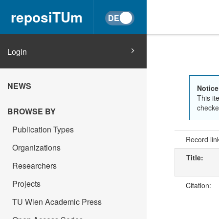
reposiTUm
Login
NEWS
Notice
This it
checked
BROWSE BY
Publication Types
Record lin
Organizations
Title:
Researchers
Projects
Citation:
TU Wien Academic Press