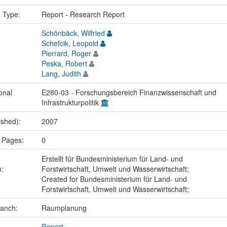
n Type:
Report - Research Report
Schönbäck, Wilfried
Schefcik, Leopold
Pierrard, Roger
Peska, Robert
Lang, Judith
onal
E280-03 - Forschungsbereich Finanzwissenschaft und
Infrastrukturpolitik
ished):
2007
 Pages:
0
Erstellt für Bundesministerium für Land- und
n:
Forstwirtschaft, Umwelt und Wasserwirtschaft;
Created for Bundesministerium für Land- und
Forstwirtschaft, Umwelt und Wasserwirtschaft;
ranch:
Raumplanung
Report