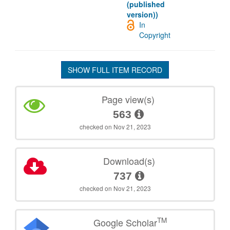
(published
version))
In
Copyright
SHOW FULL ITEM RECORD
Page view(s)
563
checked on Nov 21, 2023
Download(s)
737
checked on Nov 21, 2023
TM
Google Scholar