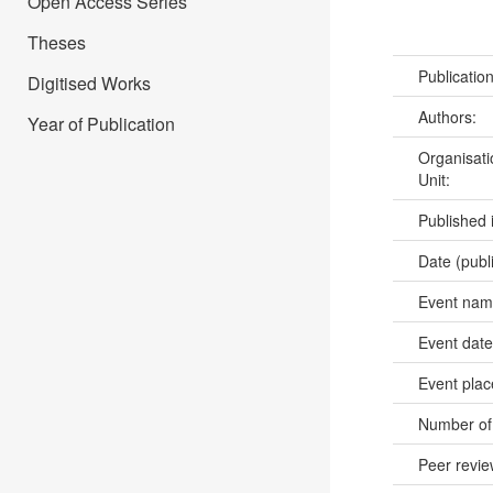
Open Access Series
Theses
Publicatio
Digitised Works
Authors:
Year of Publication
Organisati
Unit:
Published 
Date (publ
Event na
Event dat
Event pla
Number of
Peer revi