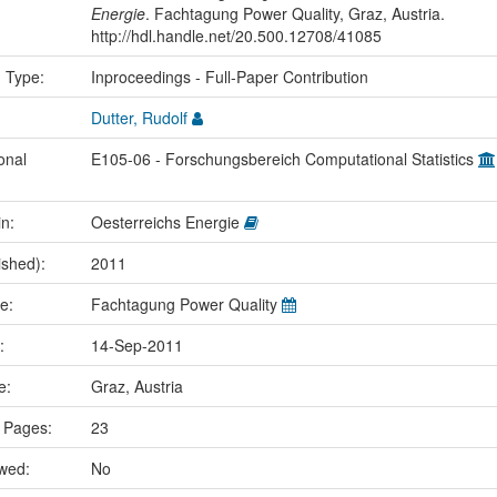
Energie
. Fachtagung Power Quality, Graz, Austria.
http://hdl.handle.net/20.500.12708/41085
n Type:
Inproceedings - Full-Paper Contribution
Dutter, Rudolf
onal
E105-06 - Forschungsbereich Computational Statistics
in:
Oesterreichs Energie
ished):
2011
me:
Fachtagung Power Quality
e:
14-Sep-2011
ce:
Graz, Austria
 Pages:
23
ewed:
No