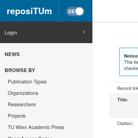
reposiTUm
Login
NEWS
Notice
This it
checked
BROWSE BY
Publication Types
Record lin
Organizations
Title:
Researchers
Projects
Citation:
TU Wien Academic Press