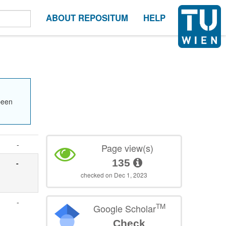
ABOUT REPOSITUM
HELP
been
-
Page view(s)
135
-
checked on Dec 1, 2023
-
TM
Google Scholar
Check