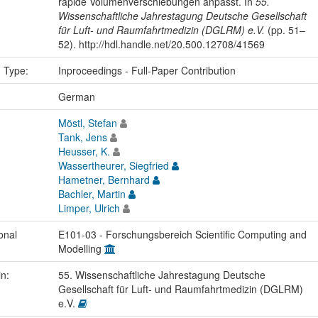
rapide Volumenverschiebungen anpasst. In
55.
Wissenschaftliche Jahrestagung Deutsche Gesellschaft
für Luft- und Raumfahrtmedizin (DGLRM) e.V.
(pp. 51–
52). http://hdl.handle.net/20.500.12708/41569
n Type:
Inproceedings - Full-Paper Contribution
:
German
Möstl, Stefan
Tank, Jens
Heusser, K.
Wassertheurer, Siegfried
Hametner, Bernhard
Bachler, Martin
Limper, Ulrich
onal
E101-03 - Forschungsbereich Scientific Computing and
Modelling
in:
55. Wissenschaftliche Jahrestagung Deutsche
Gesellschaft für Luft- und Raumfahrtmedizin (DGLRM)
e.V.