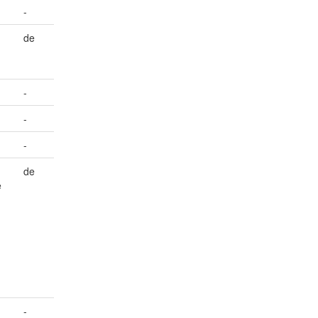
-
de
-
-
-
de
e
-