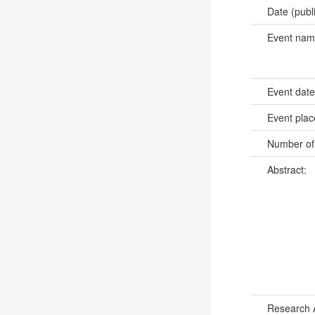
Date (publ
Event na
Event dat
Event pla
Number of
Abstract:
Research 