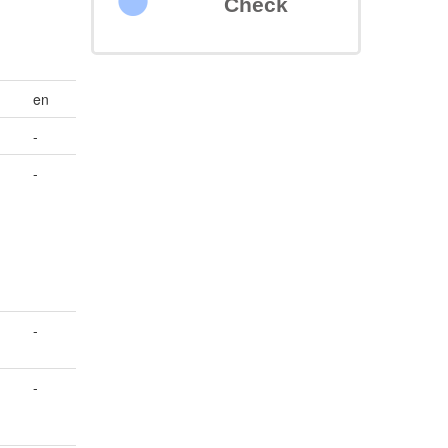
Check
en
-
-
-
-