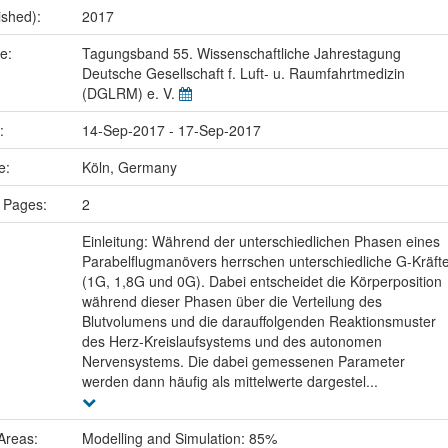
ished):
2017
me:
Tagungsband 55. Wissenschaftliche Jahrestagung
Deutsche Gesellschaft f. Luft- u. Raumfahrtmedizin
(DGLRM) e. V.
e:
14-Sep-2017 - 17-Sep-2017
ce:
Köln, Germany
 Pages:
2
Einleitung: Während der unterschiedlichen Phasen eines
Parabelflugmanövers herrschen unterschiedliche G-Kräft
(1G, 1,8G und 0G). Dabei entscheidet die Körperposition
während dieser Phasen über die Verteilung des
Blutvolumens und die darauffolgenden Reaktionsmuster
des Herz-Kreislaufsystems und des autonomen
Nervensystems. Die dabei gemessenen Parameter
werden dann häufig als mittelwerte dargestel...
Areas:
Modelling and Simulation: 85%