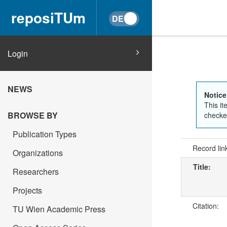
reposiTUm
Login
NEWS
Notice
This it
BROWSE BY
checked
Publication Types
Record lin
Organizations
Title:
Researchers
Projects
Citation:
TU Wien Academic Press