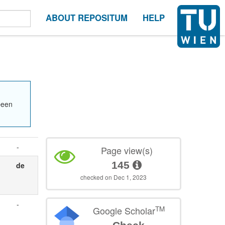
ABOUT REPOSITUM
HELP
been
-
Page view(s)
145
de
checked on Dec 1, 2023
-
TM
Google Scholar