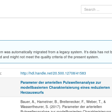
em was automatically migrated from a legacy system. It's data has not 
 and might not meet the quality criteria of the present system.
k:
http://hdl.handle.net/20.500.12708/41583
Parameter der arteriellen Pulswellenanalyse zur
modellbasierten Charakterisierung eines reduzierten
Herzauswurfs
Bauer, A., Hametner, B., Breitenecker, F., Weber, T., &
Wassertheurer, S. (2017). Parameter der arteriellen
Pulswellenanalyse zur modellbasierten Charakterisierung