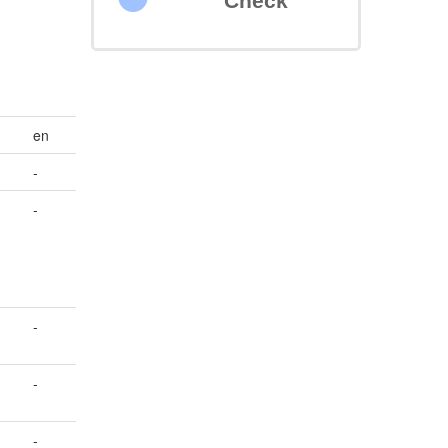
Check
en
-
-
-
-
-