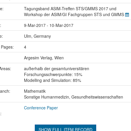
me:
Tagungsband ASIM-Treffen STS/GMMS 2017 und
Workshop der ASIM/GI Fachgruppen STS und GMMS
e:
9-Mar-2017 - 10-Mar-2017
ce:
Ulm, Germany
 Pages:
4
Argesim Verlag, Wien
Areas:
außerhalb der gesamtuniversitären
Forschungsschwerpunkte: 15%
Modelling and Simulation: 85%
ranch:
Mathematik
Sonstige Humanmedizin, Gesundheitswissenschaften
Conference Paper
:
SHOW FULL ITEM RECORD