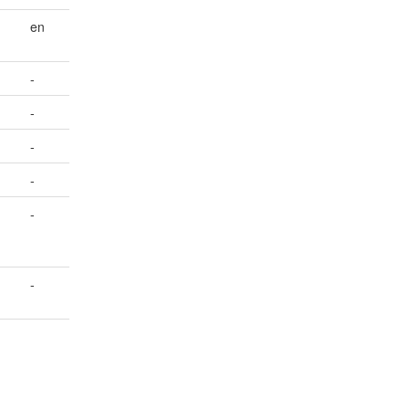
en
-
-
-
-
-
-