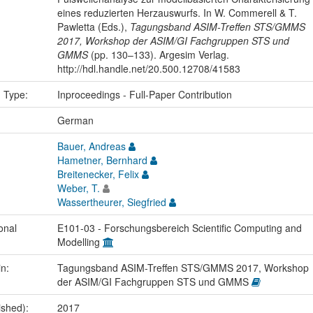
eines reduzierten Herzauswurfs. In W. Commerell & T.
Pawletta (Eds.),
Tagungsband ASIM-Treffen STS/GMMS
2017, Workshop der ASIM/GI Fachgruppen STS und
GMMS
(pp. 130–133). Argesim Verlag.
http://hdl.handle.net/20.500.12708/41583
n Type:
Inproceedings - Full-Paper Contribution
:
German
Bauer, Andreas
Hametner, Bernhard
Breitenecker, Felix
Weber, T.
Wassertheurer, Siegfried
onal
E101-03 - Forschungsbereich Scientific Computing and
Modelling
in:
Tagungsband ASIM-Treffen STS/GMMS 2017, Workshop
der ASIM/GI Fachgruppen STS und GMMS
ished):
2017