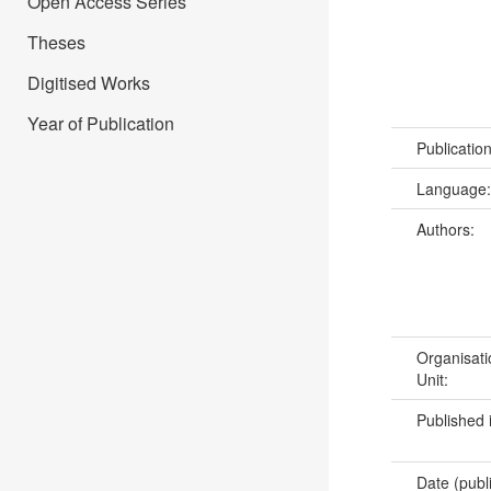
Open Access Series
Theses
Digitised Works
Year of Publication
Publicatio
Language
Authors:
Organisati
Unit:
Published 
Date (publ