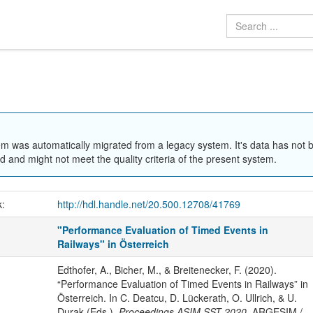
em was automatically migrated from a legacy system. It's data has not 
 and might not meet the quality criteria of the present system.
k:
http://hdl.handle.net/20.500.12708/41769
"Performance Evaluation of Timed Events in
Railways" in Österreich
Edthofer, A., Bicher, M., & Breitenecker, F. (2020).
“Performance Evaluation of Timed Events in Railways” in
Österreich. In C. Deatcu, D. Lückerath, O. Ullrich, & U.
Durak (Eds.),
Proceedings ASIM SST 2020
. ARGESIM /