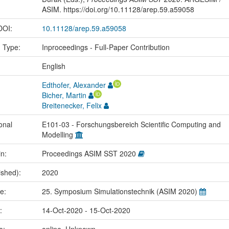
ASIM. https://doi.org/10.11128/arep.59.a59058
 DOI:
10.11128/arep.59.a59058
n Type:
Inproceedings - Full-Paper Contribution
:
English
Edthofer, Alexander
Bicher, Martin
Breitenecker, Felix
onal
E101-03 - Forschungsbereich Scientific Computing and
Modelling
in:
Proceedings ASIM SST 2020
ished):
2020
me:
25. Symposium Simulationstechnik (ASIM 2020)
e:
14-Oct-2020 - 15-Oct-2020