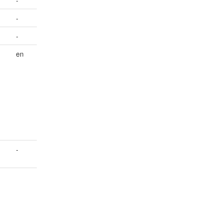
-
-
-
en
-