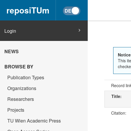
reposiTUm
Login
NEWS
Notice
This it
BROWSE BY
checked
Publication Types
Record lin
Organizations
Title:
Researchers
Projects
Citation:
TU Wien Academic Press