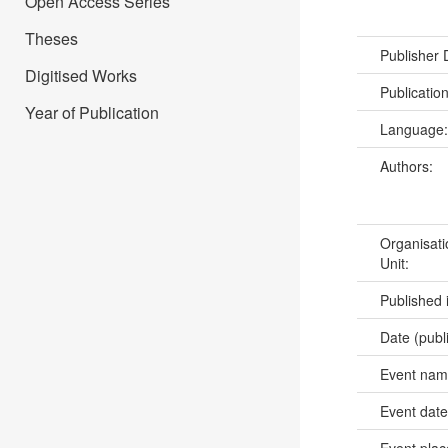
Open Access Series
Theses
Publisher
Digitised Works
Publicatio
Year of Publication
Language
Authors:
Organisati
Unit:
Published 
Date (publ
Event na
Event dat