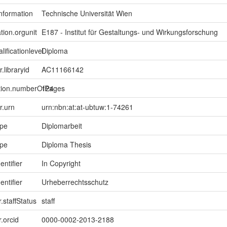
information
Technische Universität Wien
tion.orgunit
E187 - Institut für Gestaltungs- und Wirkungsforschung
lificationlevel
Diploma
r.libraryid
AC11166142
ption.numberOfPages
124
er.urn
urn:nbn:at:at-ubtuw:1-74261
ype
Diplomarbeit
ype
Diploma Thesis
entifier
In Copyright
entifier
Urheberrechtsschutz
.staffStatus
staff
.orcid
0000-0002-2013-2188