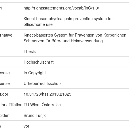
ri
http://rightsstatements.org/vocab/InC/1.0/
Kinect-based physical pain prevention system for
office/home use
ernative
Kinect-basiertes System für Prävention von Körperlichen
Schmerzen für Büro- und Heimverwendung
Thesis
Hochschulschrift
icense
In Copyright
icense
Urheberrechtsschutz
r.doi
10.34726/hss.2013.21625
or.affiliation
TU Wien, Österreich
older
Bruno Tunjic
n
vor