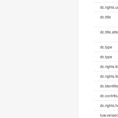
dc.rights.u
dc.title
dc.title.alt
dc.type
dc.type
dc.rights.l
dc.rights.l
dc.identifie
dc.contribut
dc.rights.h
tuw.versio