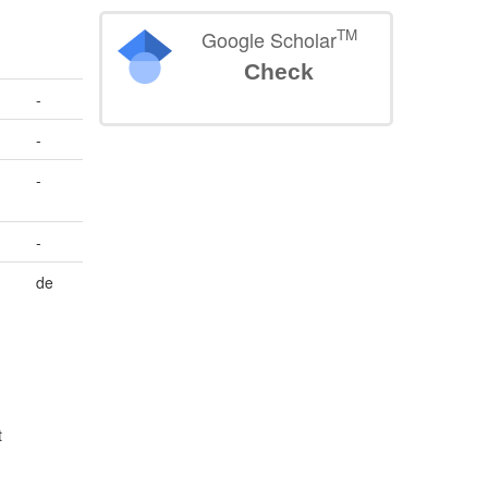
TM
Google Scholar
Check
-
-
-
-
de
t