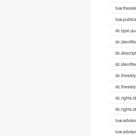
tuw.thesis
tuw.publica
dc.type.qua
dc.identifie
dc.descri
dc.identifi
dc.thesist
dc.thesist
dc.rights.id
dc.rights.id
tuw.advisor
tuw.advisor