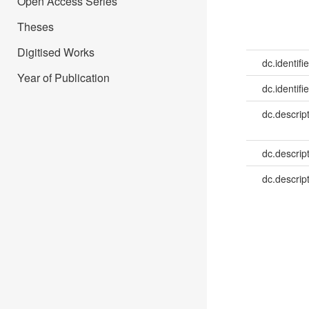
Open Access Series
Theses
Digitised Works
dc.identifie
Year of Publication
dc.identifie
dc.descrip
dc.descrip
dc.descrip