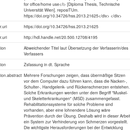
for office/home use</i> [Diploma Thesis, Technische
Universität Wien]. reposiTUm.
https://doi.org/10.34726/hss.2013.21625</div> </div>
r.uri
https://doi.org/10.34726/hss.2013.21625
r.uri
http://hdl.handle.net/20.500.12708/4195
tion
Abweichender Titel laut Übersetzung der Verfasserin/des
Verfassers
tion
Zsfassung in dt. Sprache
tion.abstract
Mehrere Forschungen zeigen, dass übermäßige Sitzen
vor dem Computer dazu führen kann, dass die Nacken-,
Schulter-, Handgelenk- und Rückenschmerzen entstehen.
Solche Erkrankungen werden unter dem Begriff "Muskel-
und Skeletterkrankungen" (MSD) zusammengefasst.
Rehabilitationssysteme für solche Probleme sind
vorhanden, aber eine lohnendere Lösung wäre
Prävention durch der Übung. Deshalb wird in dieser Arbei
ein System zur Verhinderung von Schmerzen vorgestellt.
Die wichtigste Herausforderungen bei der Entwicklung