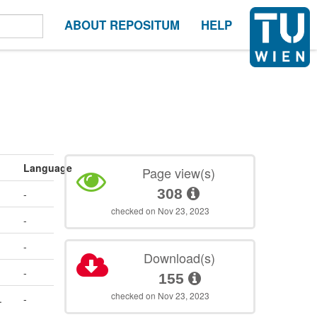
ABOUT REPOSITUM
HELP
Language
Page view(s)
308
-
checked on Nov 23, 2023
-
-
Download(s)
-
155
checked on Nov 23, 2023
.
-