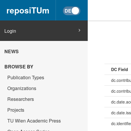
reposiTUm
Login
NEWS
BROWSE BY
DC Field
Publication Types
dc.contribu
Organizations
dc.contrib
Researchers
dc.date.a
Projects
dc.date.is
TU Wien Academic Press
dc.identifie