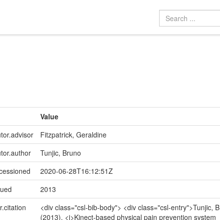
Value
tor.advisor
Fitzpatrick, Geraldine
utor.author
Tunjic, Bruno
ccessioned
2020-06-28T16:12:51Z
sued
2013
r.citation
<div class="csl-bib-body"> <div class="csl-entry">Tunjic, B
(2013). <i>Kinect-based physical pain prevention system