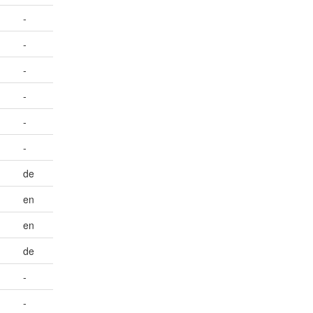
-
-
-
-
-
-
de
en
en
de
-
-