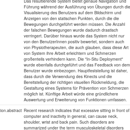
Das resultierende System bietet genaue Navigation und
Führung während der Ausführung von Übungen durch di
Visualisierung des Benutzers auf dem Bildschirm und
Anzeigen von den statischen Punkten, durch die die
Bewegungen durchgeführt werden müssen. Die Anzahl
der falschen Bewegungen wurde dadurch drastisch
verringert. Darüber hinaus wurde das System nicht nur
von den BenutzerInnen positiv bewertet, sondern auch
von Physiotherapeuten, die auch glauben, dass diese Art
von System ihre Arbeit erleichtern und Schmerzen
großenteils verhindern kann. Die "In-Situ Deployment"
wurde ebenfalls durchgeführt und das Feedback von dem
Benutzer wurde einbezogen. Hauptfeststellung ist daher,
dass durch die Verwendung des Kinects und die
Bereitstellung der richtigen visuellen Rückmeldung, die
Gestaltung eines Systems für Prävention von Schmerzen
möglich ist. Künftige Arbeit würde eine gründlichere
Auswertung und Erweiterung von Funktionen umfassen.
tion.abstract
Recent research indicates that excessive sitting in front of
computer and inactivity in general, can cause neck,
shoulder, wrist and back pain. Such disorders are
summarized under the term musculoskeletal disorders