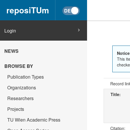
reposiTUm
Login
NEWS
Notice
This it
checked
BROWSE BY
Publication Types
Record lin
Organizations
Title:
Researchers
Projects
TU Wien Academic Press
Citation: