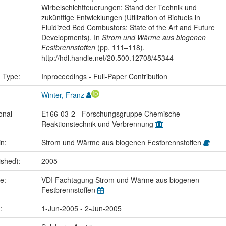
Wirbelschichtfeuerungen: Stand der Technik und
zukünftige Entwicklungen (Utilization of Biofuels in
Fluidized Bed Combustors: State of the Art and Future
Developments). In
Strom und Wärme aus biogenen
Festbrennstoffen
(pp. 111–118).
http://hdl.handle.net/20.500.12708/45344
n Type:
Inproceedings - Full-Paper Contribution
Winter, Franz
onal
E166-03-2 - Forschungsgruppe Chemische
Reaktionstechnik und Verbrennung
in:
Strom und Wärme aus biogenen Festbrennstoffen
ished):
2005
me:
VDI Fachtagung Strom und Wärme aus biogenen
Festbrennstoffen
e:
1-Jun-2005 - 2-Jun-2005