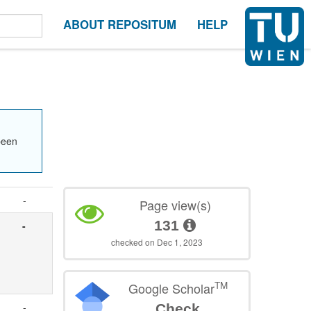
ABOUT REPOSITUM
HELP
been
-
Page view(s)
131
-
checked on Dec 1, 2023
TM
Google Scholar
-
Check