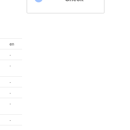
en
-
-
-
-
-
-