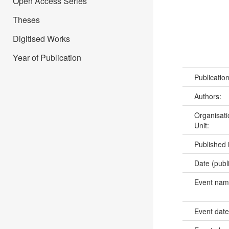
Open Access Series
Theses
Digitised Works
Year of Publication
Publicatio
Authors:
Organisati
Unit:
Published 
Date (publ
Event na
Event dat