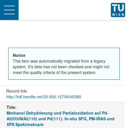
Toggle
navigation
Notice
This item was automatically migrated from a legacy
system. It's data has not been checked and might not
meet the quality criteria of the present system.
Record link:
http://hdl.handle.net/20.500.12708/45380
Title:
Methanol Dehydrierung und Partialoxidation auf Pd-
Al2O3/NiAl(110) und Pd(111): In-situ SFG, PM-IRAS und
XPS Spektroskopie