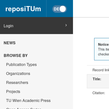
reposiTUm
Login
NEWS
Notice
This it
checked
BROWSE BY
Publication Types
Record lin
Organizations
Title:
Researchers
Projects
Citation:
TU Wien Academic Press