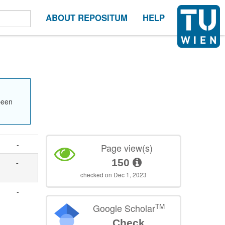
ABOUT REPOSITUM
HELP
been
-
Page view(s)
150
-
checked on Dec 1, 2023
-
TM
Google Scholar
Check