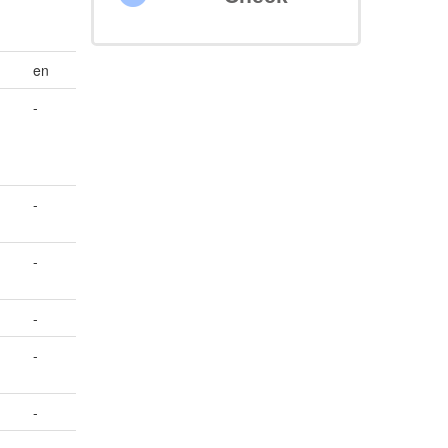
en
-
-
-
-
-
-