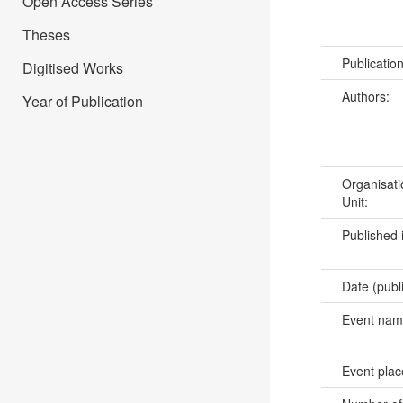
Open Access Series
Theses
Publicatio
Digitised Works
Authors:
Year of Publication
Organisati
Unit:
Published 
Date (publ
Event na
Event pla