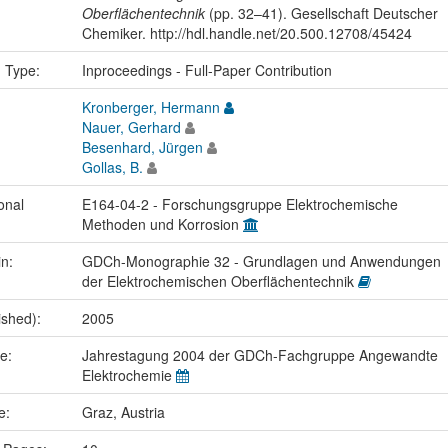
Oberflächentechnik
(pp. 32–41). Gesellschaft Deutscher
Chemiker. http://hdl.handle.net/20.500.12708/45424
n Type:
Inproceedings - Full-Paper Contribution
Kronberger, Hermann
Nauer, Gerhard
Besenhard, Jürgen
Gollas, B.
onal
E164-04-2 - Forschungsgruppe Elektrochemische
Methoden und Korrosion
in:
GDCh-Monographie 32 - Grundlagen und Anwendungen
der Elektrochemischen Oberflächentechnik
ished):
2005
me:
Jahrestagung 2004 der GDCh-Fachgruppe Angewandte
Elektrochemie
ce:
Graz, Austria