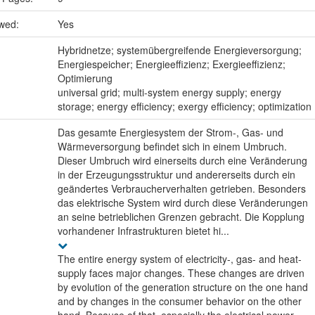
ewed:
Yes
:
Hybridnetze; systemübergreifende Energieversorgung;
Energiespeicher; Energieeffizienz; Exergieeffizienz;
Optimierung
universal grid; multi-system energy supply; energy
storage; energy efficiency; exergy efficiency; optimization
Das gesamte Energiesystem der Strom-, Gas- und
Wärmeversorgung befindet sich in einem Umbruch.
Dieser Umbruch wird einerseits durch eine Veränderung
in der Erzeugungsstruktur und andererseits durch ein
geändertes Verbraucherverhalten getrieben. Besonders
das elektrische System wird durch diese Veränderungen
an seine betrieblichen Grenzen gebracht. Die Kopplung
vorhandener Infrastrukturen bietet hi...
The entire energy system of electricity-, gas- and heat-
supply faces major changes. These changes are driven
by evolution of the generation structure on the one hand
and by changes in the consumer behavior on the other