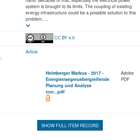
hand. Because of that, especially the electrical power
system is brought to its limits. The coupling of existing
energy infrastructure could be a possible solution to this
problem, ...
CC BY 4.0
Article
:
Heimberger Markus - 2017 -
Adobe
Energietraegeruebergreifende
PDF
Planung und Analyse
von...pdf
SHOW FULL ITEM RECORD