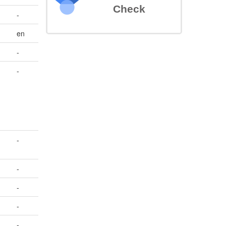
Check
-
en
-
-
-
-
-
-
-