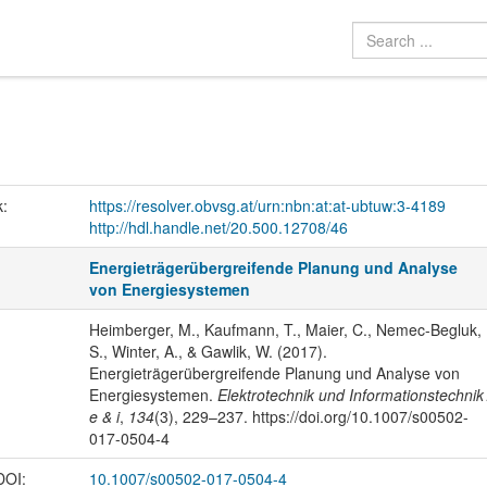
k:
https://resolver.obvsg.at/urn:nbn:at:at-ubtuw:3-4189
http://hdl.handle.net/20.500.12708/46
Energieträgerübergreifende Planung und Analyse
von Energiesystemen
Heimberger, M., Kaufmann, T., Maier, C., Nemec-Begluk,
S., Winter, A., & Gawlik, W. (2017).
Energieträgerübergreifende Planung und Analyse von
Energiesystemen.
Elektrotechnik und Informationstechnik 
e & i
,
134
(3), 229–237. https://doi.org/10.1007/s00502-
017-0504-4
 DOI:
10.1007/s00502-017-0504-4