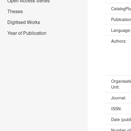
Open Access Series
CatalogPl
Theses
Publicatio
Digitised Works
Language
Year of Publication
Authors:
Organisati
Unit:
Journal:
ISSN:
Date (publ
Number of