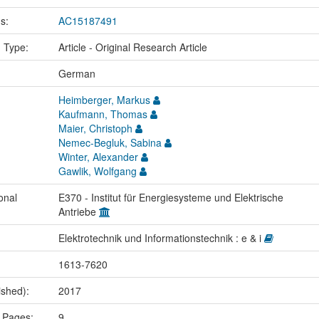
us:
AC15187491
n Type:
Article - Original Research Article
:
German
Heimberger, Markus
Kaufmann, Thomas
Maier, Christoph
Nemec-Begluk, Sabina
Winter, Alexander
Gawlik, Wolfgang
onal
E370 - Institut für Energiesysteme und Elektrische
Antriebe
Elektrotechnik und Informationstechnik : e & i
1613-7620
ished):
2017
 Pages:
9