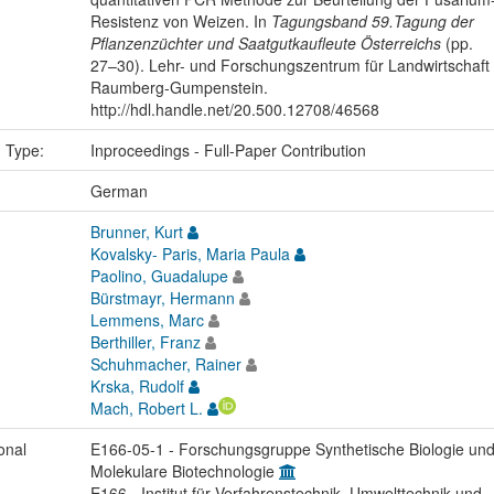
Resistenz von Weizen. In
Tagungsband 59.Tagung der
Pflanzenzüchter und Saatgutkaufleute Österreichs
(pp.
27–30). Lehr- und Forschungszentrum für Landwirtschaft
Raumberg-Gumpenstein.
http://hdl.handle.net/20.500.12708/46568
n Type:
Inproceedings - Full-Paper Contribution
:
German
Brunner, Kurt
Kovalsky- Paris, Maria Paula
Paolino, Guadalupe
Bürstmayr, Hermann
Lemmens, Marc
Berthiller, Franz
Schuhmacher, Rainer
Krska, Rudolf
Mach, Robert L.
onal
E166-05-1 - Forschungsgruppe Synthetische Biologie un
Molekulare Biotechnologie
E166 - Institut für Verfahrenstechnik, Umwelttechnik und