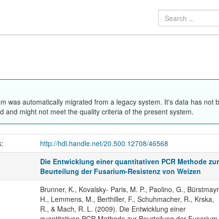
em was automatically migrated from a legacy system. It's data has not 
 and might not meet the quality criteria of the present system.
k:
http://hdl.handle.net/20.500.12708/46568
Die Entwicklung einer quantitativen PCR Methode zu
Beurteilung der Fusarium-Resistenz von Weizen
Brunner, K., Kovalsky- Paris, M. P., Paolino, G., Bürstmayr
H., Lemmens, M., Berthiller, F., Schuhmacher, R., Krska,
R., & Mach, R. L. (2009). Die Entwicklung einer
quantitativen PCR Methode zur Beurteilung der Fusarium