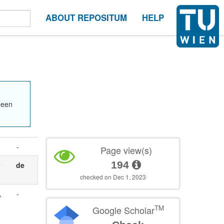
ABOUT REPOSITUM
HELP
been
-
Page view(s)
194
r
de
checked on Dec 1, 2023
,
-
TM
Google Scholar
-