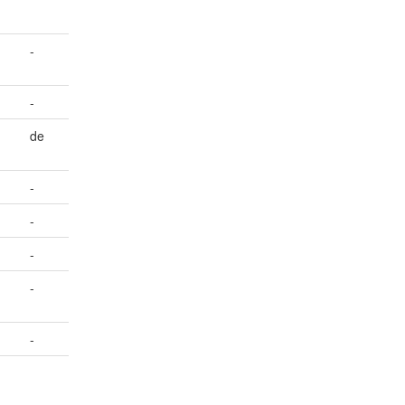
-
-
de
-
-
-
-
-