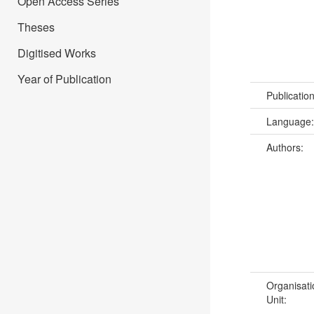
Open Access Series
Theses
Digitised Works
Year of Publication
Publicatio
Language
Authors:
Organisati
Unit: