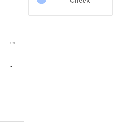
Check
en
-
-
d
-