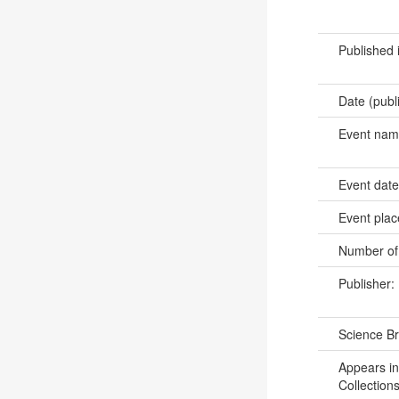
Published 
Date (publ
Event na
Event dat
Event pla
Number of
Publisher:
Science B
Appears in
Collections