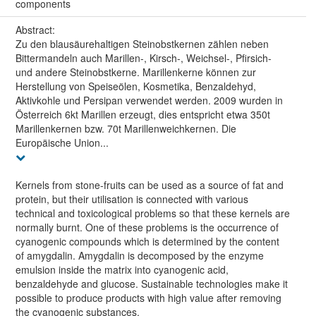
components
Abstract:
Zu den blausäurehaltigen Steinobstkernen zählen neben
Bittermandeln auch Marillen-, Kirsch-, Weichsel-, Pfirsich-
und andere Steinobstkerne. Marillenkerne können zur
Herstellung von Speiseölen, Kosmetika, Benzaldehyd,
Aktivkohle und Persipan verwendet werden. 2009 wurden in
Österreich 6kt Marillen erzeugt, dies entspricht etwa 350t
Marillenkernen bzw. 70t Marillenweichkernen. Die
Europäische Union...
Kernels from stone-fruits can be used as a source of fat and
protein, but their utilisation is connected with various
technical and toxicological problems so that these kernels are
normally burnt. One of these problems is the occurrence of
cyanogenic compounds which is determined by the content
of amygdalin. Amygdalin is decomposed by the enzyme
emulsion inside the matrix into cyanogenic acid,
benzaldehyde and glucose. Sustainable technologies make it
possible to produce products with high value after removing
the cyanogenic substances.