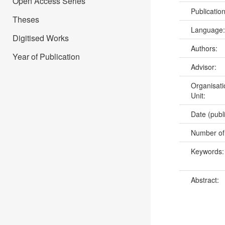
Open Access Series
Publicatio
Theses
Language
Digitised Works
Authors:
Year of Publication
Advisor:
Organisati
Unit:
Date (publ
Number of
Keywords
Abstract: