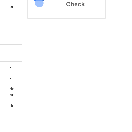
Check
en
-
-
-
-
-
-
de
en
de