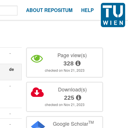
ABOUT REPOSITUM
HELP
-
Page view(s)
328
de
checked on Nov 21, 2023
-
Download(s)
.
225
checked on Nov 21, 2023
-
TM
Google Scholar
-