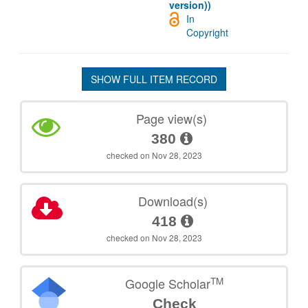
version))
In
Copyright
SHOW FULL ITEM RECORD
Page view(s)
380
checked on Nov 28, 2023
Download(s)
418
checked on Nov 28, 2023
TM
Google Scholar
Check