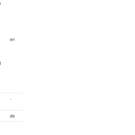
b
en
f
-
de