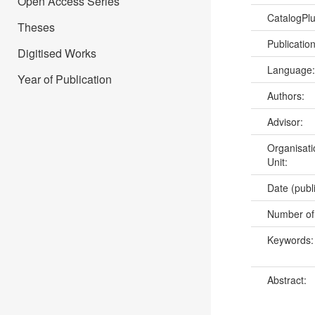
Open Access Series
CatalogPl
Theses
Publicatio
Digitised Works
Language
Year of Publication
Authors:
Advisor:
Organisati
Unit:
Date (publ
Number of
Keywords
Abstract: