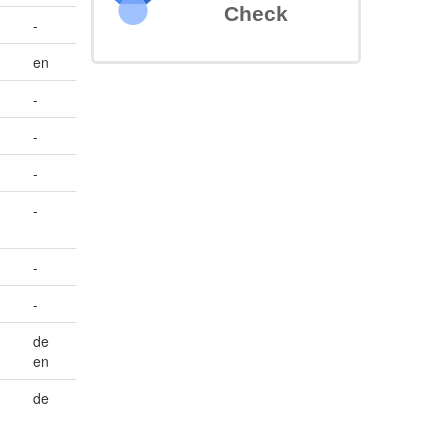
Check
-
en
-
-
-
-
-
-
de
en
de