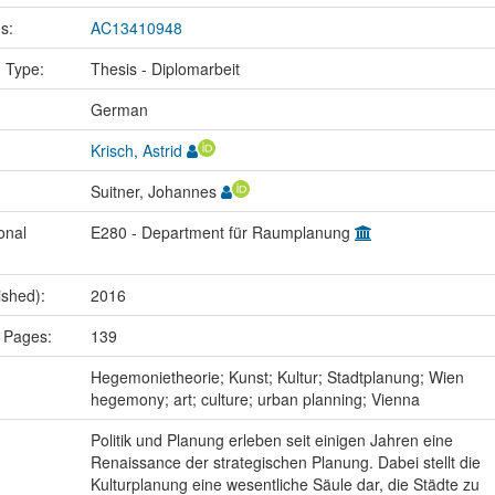
us:
AC13410948
n Type:
Thesis - Diplomarbeit
:
German
Krisch, Astrid
Suitner, Johannes
onal
E280 - Department für Raumplanung
ished):
2016
 Pages:
139
:
Hegemonietheorie; Kunst; Kultur; Stadtplanung; Wien
hegemony; art; culture; urban planning; Vienna
Politik und Planung erleben seit einigen Jahren eine
Renaissance der strategischen Planung. Dabei stellt die
Kulturplanung eine wesentliche Säule dar, die Städte zu