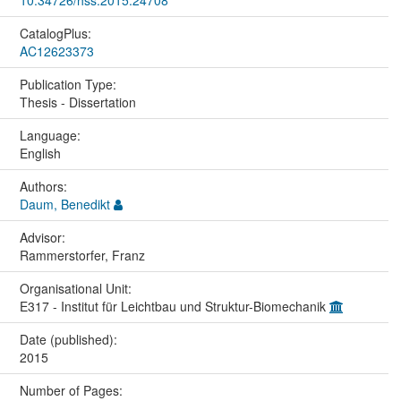
10.34726/hss.2015.24708
CatalogPlus:
AC12623373
Publication Type:
Thesis - Dissertation
Language:
English
Authors:
Daum, Benedikt
Advisor:
Rammerstorfer, Franz
Organisational Unit:
E317 - Institut für Leichtbau und Struktur-Biomechanik
Date (published):
2015
Number of Pages: