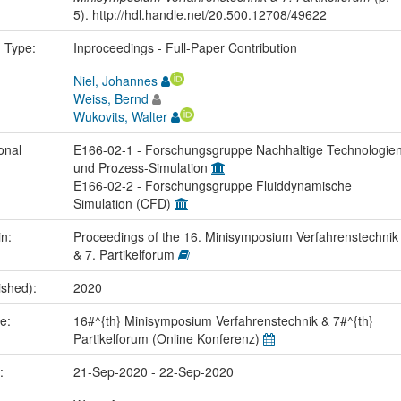
5). http://hdl.handle.net/20.500.12708/49622
n Type:
Inproceedings - Full-Paper Contribution
Niel, Johannes
Weiss, Bernd
Wukovits, Walter
onal
E166-02-1 - Forschungsgruppe Nachhaltige Technologie
und Prozess-Simulation
E166-02-2 - Forschungsgruppe Fluiddynamische
Simulation (CFD)
in:
Proceedings of the 16. Minisymposium Verfahrenstechnik
& 7. Partikelforum
ished):
2020
me:
16#^{th} Minisymposium Verfahrenstechnik & 7#^{th}
Partikelforum (Online Konferenz)
e:
21-Sep-2020 - 22-Sep-2020