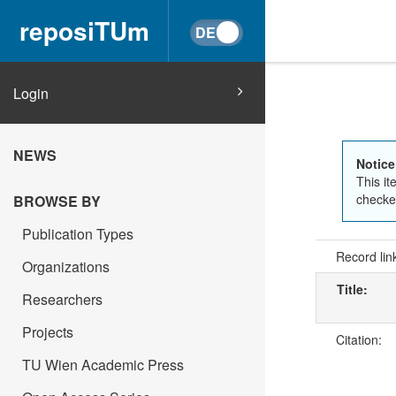
reposiTUm
Login
NEWS
Notice
This it
checked
BROWSE BY
Publication Types
Record lin
Organizations
Title:
Researchers
Projects
Citation:
TU Wien Academic Press