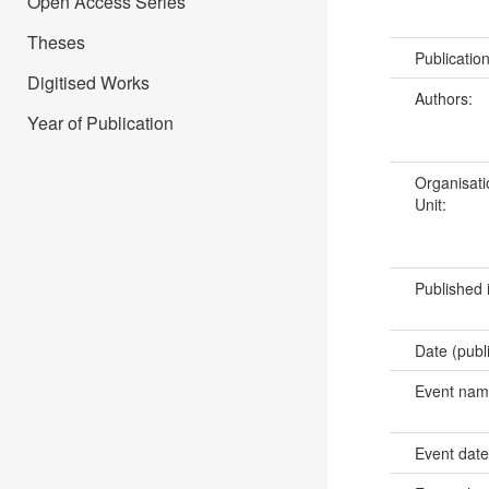
Open Access Series
Theses
Publicatio
Digitised Works
Authors:
Year of Publication
Organisati
Unit:
Published 
Date (publ
Event na
Event dat