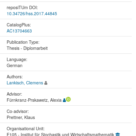
reposiTUm DOI:
10.34726/hss.2017.44845
CatalogPlus:
AC13704663
Publication Type:
Thesis - Diplomarbeit
Language:
German
Authors:
Lankisch, Clemens
Advisor:
Fürnkranz-Prskawetz, Alexia
Co-advisor:
Prettner, Klaus
Organisational Unit:
E105 - Institut für Stochastik und Wirtschaftsmathematik