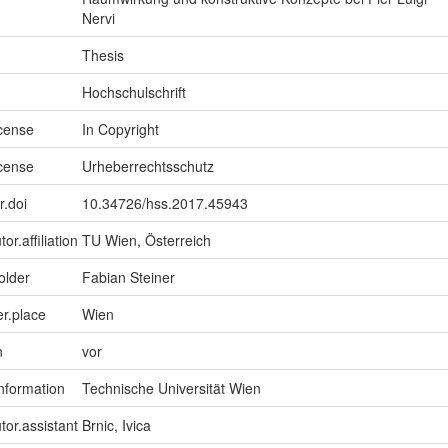
Nervi
Thesis
Hochschulschrift
icense
In Copyright
icense
Urheberrechtsschutz
r.doi
10.34726/hss.2017.45943
or.affiliation
TU Wien, Österreich
older
Fabian Steiner
er.place
Wien
n
vor
information
Technische Universität Wien
tor.assistant
Brnic, Ivica