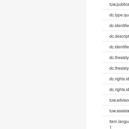
tuw.publica
dc.type.qua
dc.identifie
dc.descri
dc.identifi
dc.thesist
dc.thesist
dc.rights.id
dc.rights.id
tuw.advisor
tuw.assista
item.lang
1