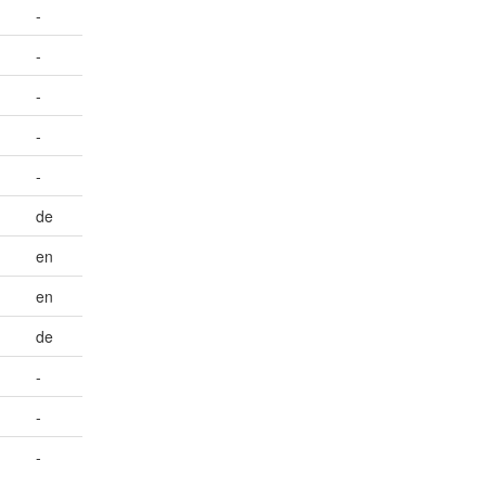
-
-
-
-
-
de
en
en
de
-
-
-