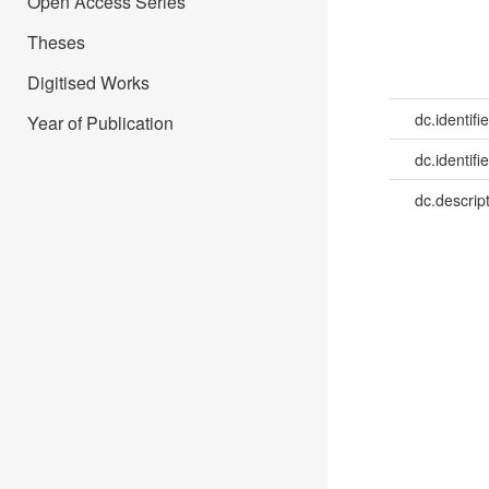
Open Access Series
Theses
Digitised Works
dc.identifie
Year of Publication
dc.identifie
dc.descrip