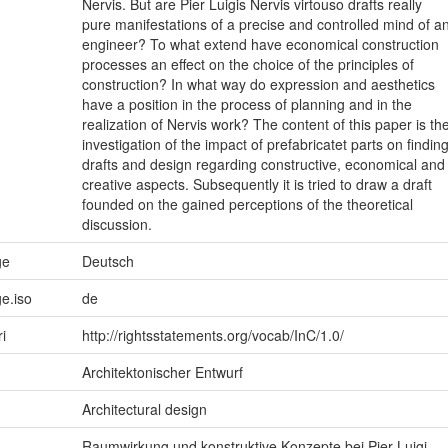
Nervis. But are Pier Luigis Nervis virtouso drafts really
pure manifestations of a precise and controlled mind of a
engineer? To what extend have economical construction
processes an effect on the choice of the principles of
construction? In what way do expression and aesthetics
have a position in the process of planning and in the
realization of Nervis work? The content of this paper is th
investigation of the impact of prefabricatet parts on findin
drafts and design regarding constructive, economical and
creative aspects. Subsequently it is tried to draw a draft
founded on the gained perceptions of the theoretical
discussion.
ge
Deutsch
e.iso
de
ri
http://rightsstatements.org/vocab/InC/1.0/
Architektonischer Entwurf
Architectural design
Raumwirkung und konstruktive Konzepte bei Pier Luigi