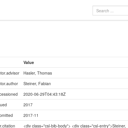
Value
tor.advisor
Hasler, Thomas
utor.author
Steiner, Fabian
ccessioned
2020-06-29T04:43:18Z
sued
2017
bmitted
2017-11
r.citation
<div class="csl-bib-body"> <div class="csl-entry">Steiner,