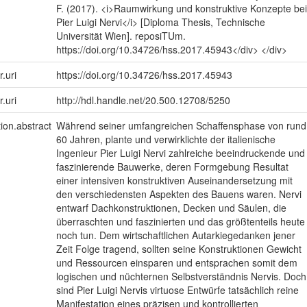
F. (2017). <i>Raumwirkung und konstruktive Konzepte bei
Pier Luigi Nervi</i> [Diploma Thesis, Technische
Universität Wien]. reposiTUm.
https://doi.org/10.34726/hss.2017.45943</div> </div>
r.uri
https://doi.org/10.34726/hss.2017.45943
r.uri
http://hdl.handle.net/20.500.12708/5250
tion.abstract
Während seiner umfangreichen Schaffensphase von rund
60 Jahren, plante und verwirklichte der italienische
Ingenieur Pier Luigi Nervi zahlreiche beeindruckende und
faszinierende Bauwerke, deren Formgebung Resultat
einer intensiven konstruktiven Auseinandersetzung mit
den verschiedensten Aspekten des Bauens waren. Nervi
entwarf Dachkonstruktionen, Decken und Säulen, die
überraschten und faszinierten und das größtenteils heute
noch tun. Dem wirtschaftlichen Autarkiegedanken jener
Zeit Folge tragend, sollten seine Konstruktionen Gewicht
und Ressourcen einsparen und entsprachen somit dem
logischen und nüchternen Selbstverständnis Nervis. Doch
sind Pier Luigi Nervis virtuose Entwürfe tatsächlich reine
Manifestation eines präzisen und kontrollierten