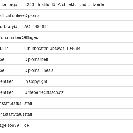
tion.orgunit
E253 - Institut für Architektur und Entwerfen
lificationlevel
Diploma
r.libraryid
AC14494631
ption.numberOfPages
93
er.urn
urn:nbn:at:at-ubtuw:1-104684
ype
Diplomarbeit
ype
Diploma Thesis
entifier
In Copyright
entifier
Urheberrechtsschutz
.staffStatus
staff
nt.staffStatus
staff
uageiso639-
de