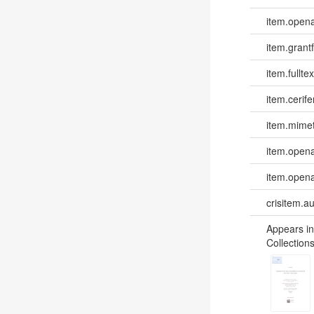
item.opena
item.grantf
item.fulltex
item.cerife
item.mime
item.opena
item.opena
crisitem.a
Appears in
Collections