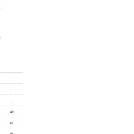
n
e
g
-
-
-
de
en
de