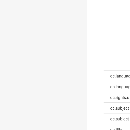
dc.langua
dc.languag
dc.rights.u
dc.subject
dc.subject
dc.title