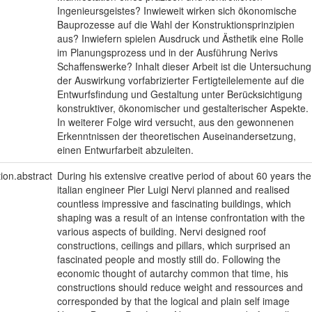
Ingenieursgeistes? Inwieweit wirken sich ökonomische
Bauprozesse auf die Wahl der Konstruktionsprinzipien
aus? Inwiefern spielen Ausdruck und Ästhetik eine Rolle
im Planungsprozess und in der Ausführung Nerivs
Schaffenswerke? Inhalt dieser Arbeit ist die Untersuchung
der Auswirkung vorfabrizierter Fertigteilelemente auf die
Entwurfsfindung und Gestaltung unter Berücksichtigung
konstruktiver, ökonomischer und gestalterischer Aspekte.
In weiterer Folge wird versucht, aus den gewonnenen
Erkenntnissen der theoretischen Auseinandersetzung,
einen Entwurfarbeit abzuleiten.
tion.abstract
During his extensive creative period of about 60 years the
italian engineer Pier Luigi Nervi planned and realised
countless impressive and fascinating buildings, which
shaping was a result of an intense confrontation with the
various aspects of building. Nervi designed roof
constructions, ceilings and pillars, which surprised an
fascinated people and mostly still do. Following the
economic thought of autarchy common that time, his
constructions should reduce weight and ressources and
corresponded by that the logical and plain self image