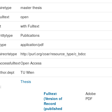
iretype
master thesis
ulltext
open
t
with Fulltext
ntitytype
Publications
type
application/pdf
irecristype
http://purl.org/coar/resource_type/c_bdcc
ccessfulltext
Open Access
uthor.dept
TU Wien
Thesis
:
Fulltext
Adobe
(Version of
PDF
Record
(published