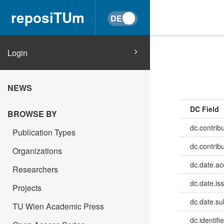
reposiTUm
Login
NEWS
DC Field
BROWSE BY
dc.contribu
Publication Types
dc.contrib
Organizations
dc.date.a
Researchers
dc.date.is
Projects
dc.date.su
TU Wien Academic Press
dc.identifie