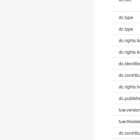
dc.type
dc.type
dc.rights.l
dc.rights.l
dc.identifie
dc.contribut
dc.rights.h
dc.publish
tuw.versio
tuw.thesis
dc.contribu