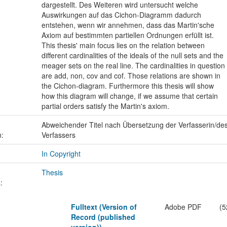
dargestellt. Des Weiteren wird untersucht welche
Auswirkungen auf das Cichon-Diagramm dadurch
entstehen, wenn wir annehmen, dass das Martin'sche
Axiom auf bestimmten partiellen Ordnungen erfüllt ist.
This thesis' main focus lies on the relation between
different cardinalities of the ideals of the null sets and the
meager sets on the real line. The cardinalities in question
are add, non, cov and cof. Those relations are shown in
the Cichon-diagram. Furthermore this thesis will show
how this diagram will change, if we assume that certain
partial orders satisfy the Martin's axiom.
Abweichender Titel nach Übersetzung der Verfasserin/de
n:
Verfassers
In Copyright
Thesis
:
Fulltext (Version of
Adobe PDF
(5
Record (published
version))