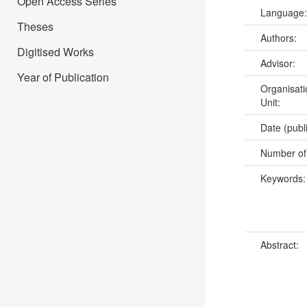
Open Access Series
Language
Theses
Authors:
Digitised Works
Advisor:
Year of Publication
Organisati
Unit:
Date (publ
Number of
Keywords
Abstract: