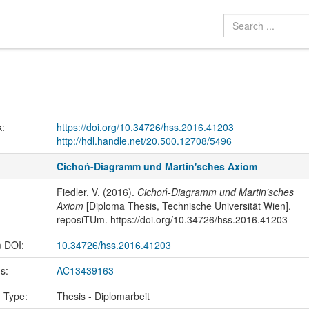
k:
https://doi.org/10.34726/hss.2016.41203
http://hdl.handle.net/20.500.12708/5496
Cichoń-Diagramm und Martin'sches Axiom
Fiedler, V. (2016).
Cichoń-Diagramm und Martin’sches
Axiom
[Diploma Thesis, Technische Universität Wien].
reposiTUm. https://doi.org/10.34726/hss.2016.41203
m DOI:
10.34726/hss.2016.41203
us:
AC13439163
n Type:
Thesis - Diplomarbeit