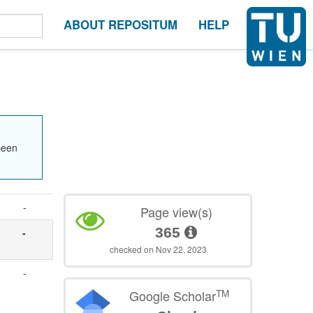
ABOUT REPOSITUM
HELP
been
-
Page view(s)
365
-
checked on Nov 22, 2023
-
TM
Google Scholar