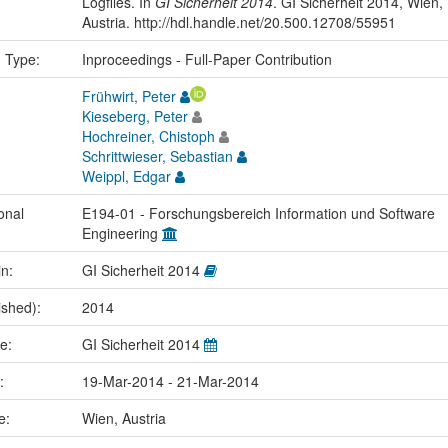
Logfiles. In
GI Sicherheit 2014
. GI Sicherheit 2014, Wien,
Austria. http://hdl.handle.net/20.500.12708/55951
n Type:
Inproceedings - Full-Paper Contribution
Frühwirt, Peter
Kieseberg, Peter
Hochreiner, Chistoph
Schrittwieser, Sebastian
Weippl, Edgar
onal
E194-01 - Forschungsbereich Information und Software
Engineering
in:
GI Sicherheit 2014
ished):
2014
me:
GI Sicherheit 2014
e:
19-Mar-2014 - 21-Mar-2014
ce:
Wien, Austria