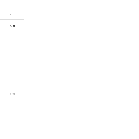
-
-
de
en