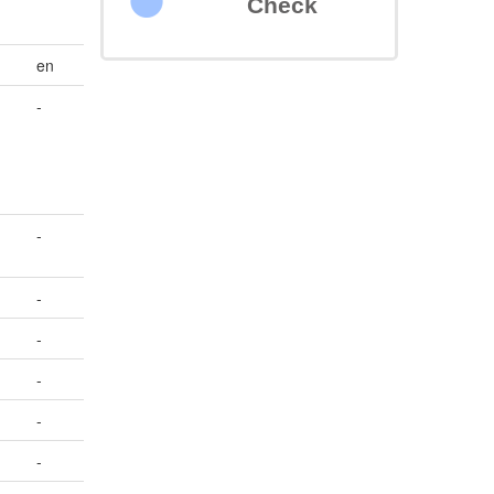
Check
en
-
-
-
-
-
-
-