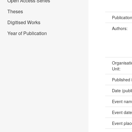
Open Access Series
Theses
Publicatio
Digitised Works
Authors:
Year of Publication
Organisati
Unit:
Published 
Date (publ
Event na
Event dat
Event pla