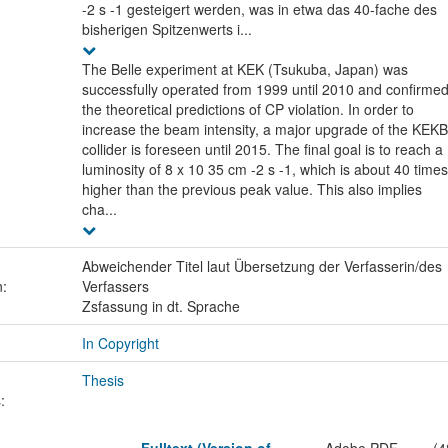
-2 s -1 gesteigert werden, was in etwa das 40-fache des
bisherigen Spitzenwerts i...
The Belle experiment at KEK (Tsukuba, Japan) was
successfully operated from 1999 until 2010 and confirme
the theoretical predictions of CP violation. In order to
increase the beam intensity, a major upgrade of the KEKB
collider is foreseen until 2015. The final goal is to reach a
luminosity of 8 x 10 35 cm -2 s -1, which is about 40 times
higher than the previous peak value. This also implies
cha...
Abweichender Titel laut Übersetzung der Verfasserin/des
n:
Verfassers
Zsfassung in dt. Sprache
In Copyright
Thesis
: