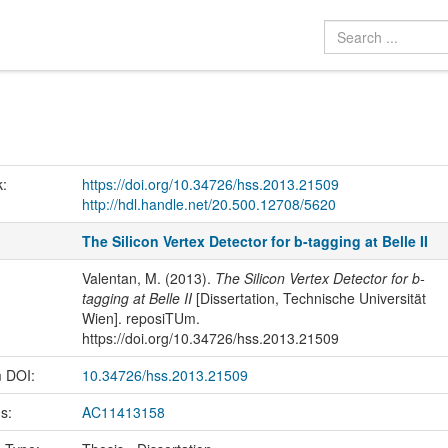
k:
https://doi.org/10.34726/hss.2013.21509
http://hdl.handle.net/20.500.12708/5620
The Silicon Vertex Detector for b-tagging at Belle II
Valentan, M. (2013).
The Silicon Vertex Detector for b-
tagging at Belle II
[Dissertation, Technische Universität
Wien]. reposiTUm.
https://doi.org/10.34726/hss.2013.21509
m DOI:
10.34726/hss.2013.21509
us:
AC11413158