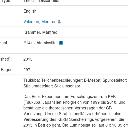
n Type:
Thesis - Dissertation
:
English
Valentan, Manfred
Krammer, Manfred
onal
E141 - Atominstitut
ished):
2013
 Pages:
297
:
Tsukuba; Teilchenbeschleuniger; B-Meson; Spurdetektor;
Siliciumdetektor; Siliciumsensor
Das Belle-Experiment am Forschungszentrum KEK
(Tsukuba, Japan) lief erfolgreich von 1999 bis 2010, und
bestätigte die theoretischen Vorhersagen der CP-
Verletzung. Um die Strahlintensität zu erhöhen ist eine
Verbesserung des KEKB-Speicherrings vorgesehen, die
2015 in Betrieb geht. Die Luminosität soll auf 8 x 10 35 c