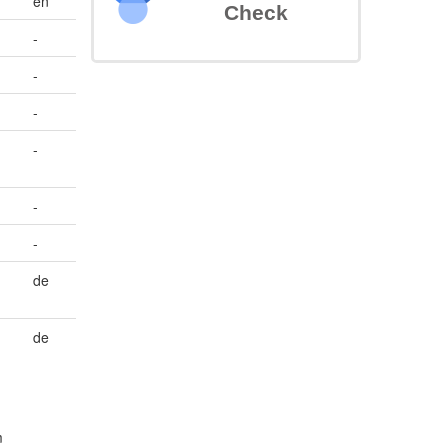
en
Check
-
-
-
-
-
-
de
de
m