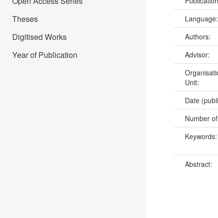
Open Access Series
Publicatio
Theses
Language
Digitised Works
Authors:
Year of Publication
Advisor:
Organisati
Unit:
Date (publ
Number of
Keywords
Abstract: