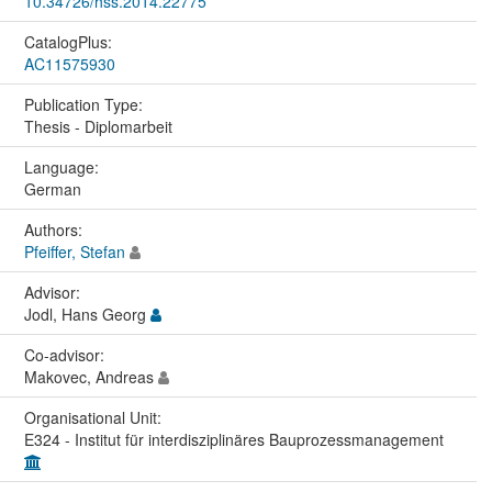
10.34726/hss.2014.22775
CatalogPlus:
AC11575930
Publication Type:
Thesis - Diplomarbeit
Language:
German
Authors:
Pfeiffer, Stefan
Advisor:
Jodl, Hans Georg
Co-advisor:
Makovec, Andreas
Organisational Unit:
E324 - Institut für interdisziplinäres Bauprozessmanagement