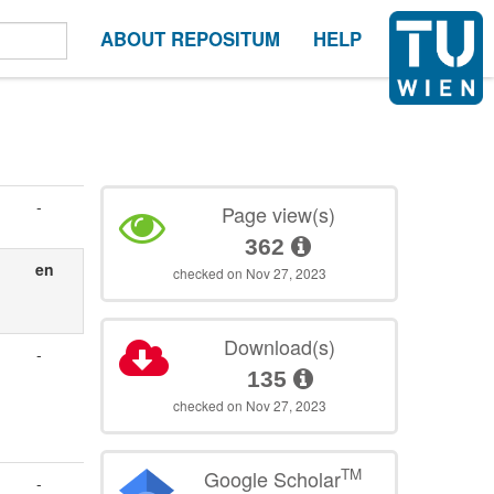
ABOUT REPOSITUM
HELP
-
Page view(s)
362
en
checked on Nov 27, 2023
Download(s)
-
135
checked on Nov 27, 2023
TM
Google Scholar
-