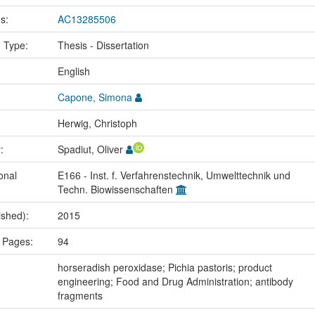
us:
AC13285506
n Type:
Thesis - Dissertation
:
English
Capone, Simona
Herwig, Christoph
r:
Spadiut, Oliver
onal
E166 - Inst. f. Verfahrenstechnik, Umwelttechnik und
Techn. Biowissenschaften
ished):
2015
 Pages:
94
:
horseradish peroxidase; Pichia pastoris; product
engineering; Food and Drug Administration; antibody
fragments