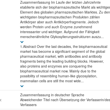
Zusammenfassung Im Laufe der letzten Jahrzehnte
etablierte sich der biopharmazeutische Markt als wichtige
Element des globalen pharmazeutischen Marktes. Zu den
wichtigsten biopharmazeutischen Produkten zählen
Antikörper aber auch Antikörperfragmente. Jedoch
werden Protein und auch Enzyme zunehmend
interessanter und wichtiger. Aufgrund der Fähigkeit
menschenähnliche Glykosylierungsstrukturen auszu...
1.Abstract Over the last decades, the biopharmaceutical
market has become a significant segment of the global
pharmaceutical market, with antibodies and antibody
fragments being the leading building blocks. However,
also proteins and enzymes are conquering the
biopharmaceutical market now. Mainly due to the
possibility of resembling human-like glycosylation,
mammalian cells are still the most wide...
Zusammenfassung in deutscher Sprache
n:
Abweichender Titel nach Übersetzung der Verfasserin/de
Verfassers