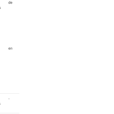
de
s
en
-
s