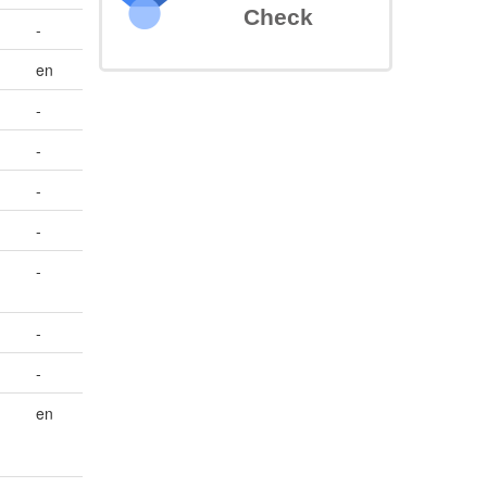
Check
-
en
-
-
-
-
-
-
-
en