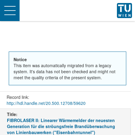
Toggle
navigation
Notice
This item was automatically migrated from a legacy
system. It's data has not been checked and might not
meet the quality criteria of the present system.
Record link:
http://hdl.handle.net/20.500.12708/59620
Title:
FIBROLASER II: Linearer Wärmemelder der neuesten
Generation für die ströungsfreie Brandüberwachung
von Linienbauwerken ("Eisenbahntunnel")