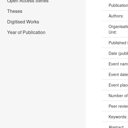
Open Access Series
Publicatio
Theses
Authors:
Digitised Works
Organisati
Year of Publication
Unit:
Published 
Date (publ
Event na
Event dat
Event pla
Number of
Peer revi
Keywords
Abstract: