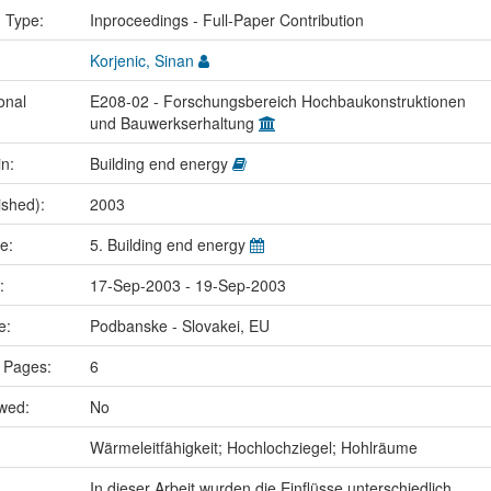
n Type:
Inproceedings - Full-Paper Contribution
Korjenic, Sinan
onal
E208-02 - Forschungsbereich Hochbaukonstruktionen
und Bauwerkserhaltung
in:
Building end energy
ished):
2003
me:
5. Building end energy
e:
17-Sep-2003 - 19-Sep-2003
ce:
Podbanske - Slovakei, EU
 Pages:
6
ewed:
No
:
Wärmeleitfähigkeit; Hochlochziegel; Hohlräume
In dieser Arbeit wurden die Einflüsse unterschiedlich