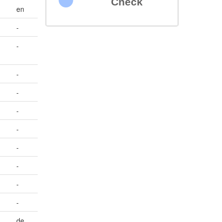
Check
en
-
-
-
-
-
-
-
-
-
-
de