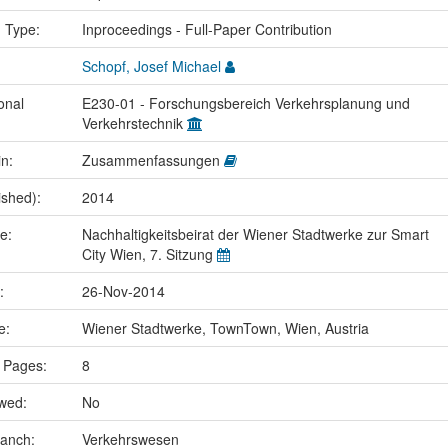
n Type:
Inproceedings - Full-Paper Contribution
Schopf, Josef Michael
onal
E230-01 - Forschungsbereich Verkehrsplanung und
Verkehrstechnik
in:
Zusammenfassungen
ished):
2014
me:
Nachhaltigkeitsbeirat der Wiener Stadtwerke zur Smart
City Wien, 7. Sitzung
e:
26-Nov-2014
ce:
Wiener Stadtwerke, TownTown, Wien, Austria
 Pages:
8
ewed:
No
ranch:
Verkehrswesen