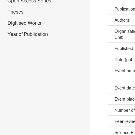
Open Access Series
Publicatio
Theses
Authors:
Digitised Works
Organisati
Year of Publication
Unit:
Published 
Date (publ
Event na
Event dat
Event pla
Number of
Peer revi
Science B