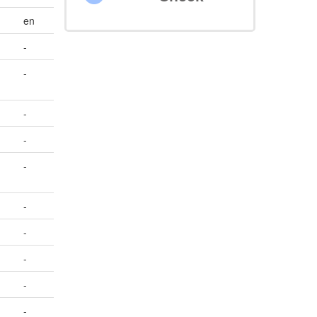
en
-
-
-
-
-
-
-
-
-
-