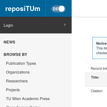
reposiTUm
Login
NEWS
Notice
This it
checked
BROWSE BY
Publication Types
Record lin
Organizations
Title:
Researchers
Projects
Citation:
TU Wien Academic Press