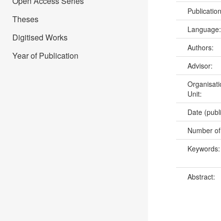
Open Access Series
Publicatio
Theses
Language
Digitised Works
Authors:
Year of Publication
Advisor:
Organisati
Unit:
Date (publ
Number of
Keywords
Abstract: