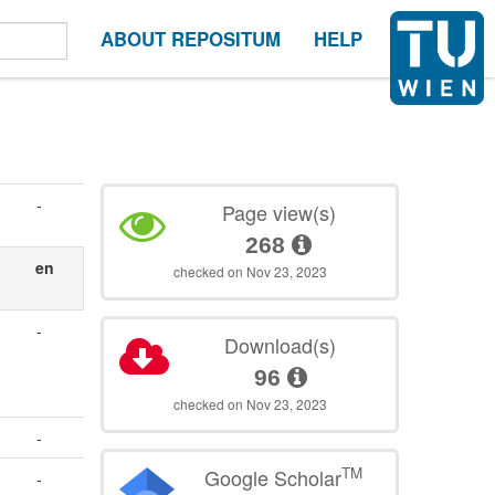
ABOUT REPOSITUM
HELP
-
Page view(s)
268
en
checked on Nov 23, 2023
-
Download(s)
96
checked on Nov 23, 2023
-
TM
Google Scholar
-