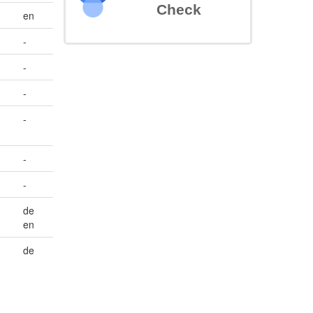
Check
en
-
-
-
-
-
-
de
en
de