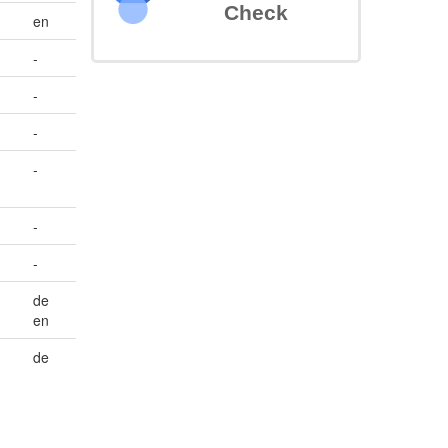
Check
en
-
-
-
-
-
-
de
en
de