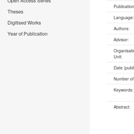
Open Access Series
Publicatio
Theses
Language
Digitised Works
Authors:
Year of Publication
Advisor:
Organisati
Unit:
Date (publ
Number of
Keywords
Abstract: