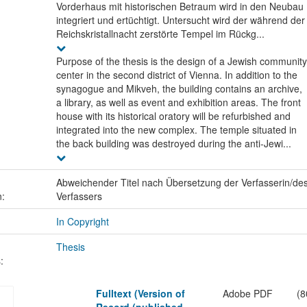
Vorderhaus mit historischen Betraum wird in den Neubau
integriert und ertüchtigt. Untersucht wird der während der
Reichskristallnacht zerstörte Tempel im Rückg...
Purpose of the thesis is the design of a Jewish community
center in the second district of Vienna. In addition to the
synagogue and Mikveh, the building contains an archive,
a library, as well as event and exhibition areas. The front
house with its historical oratory will be refurbished and
integrated into the new complex. The temple situated in
the back building was destroyed during the anti-Jewi...
Abweichender Titel nach Übersetzung der Verfasserin/de
n:
Verfassers
In Copyright
Thesis
:
Fulltext (Version of
Adobe PDF
(8
Record (published