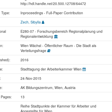
http://hdl.handle.net/20.500.12708/64472
n Type:
Inproceedings - Full-Paper Contribution
Zech, Sibylla
onal
E280-07 - Forschungsbereich Regionalplanung und
Regionalentwicklung
in:
Wien Wächst - Öffentlicher Raum - Die Stadt als
Verteilungsfrage
ished):
2016
me:
Stadttagung der Arbeiterkammer Wien
e:
24-Nov-2015
ce:
AK Bildungszentrum, Wien, Austria
 Pages:
13
Reihe Stadtpunkte der Kammer für Arbeiter und
Angestellte für Wien