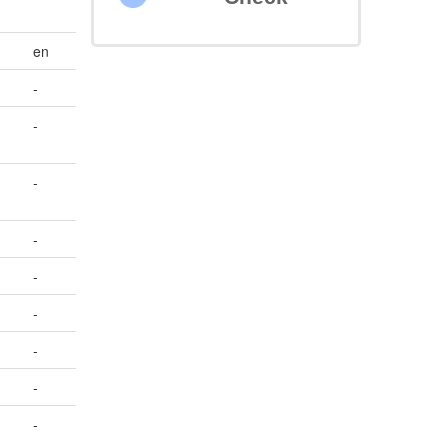
en
-
-
-
-
-
-
-
-
-