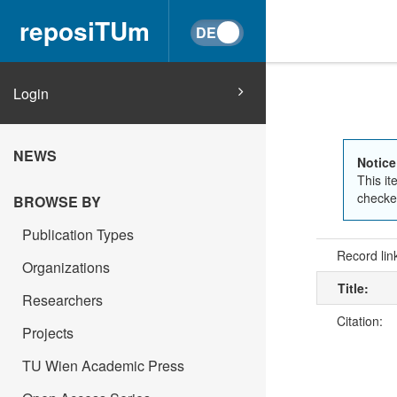
reposiTUm
Login
NEWS
Notice
This it
checked
BROWSE BY
Publication Types
Record lin
Organizations
Title:
Researchers
Citation:
Projects
TU Wien Academic Press