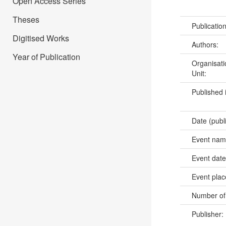
Open Access Series
Theses
Publicatio
Digitised Works
Authors:
Year of Publication
Organisati
Unit:
Published 
Date (publ
Event na
Event dat
Event pla
Number of
Publisher: