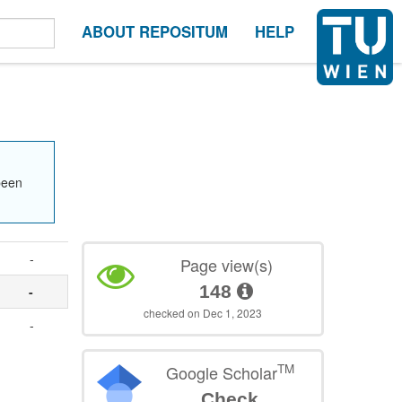
ABOUT REPOSITUM
HELP
been
-
Page view(s)
148
-
checked on Dec 1, 2023
-
TM
Google Scholar
Check