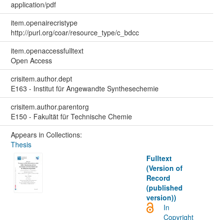
application/pdf
item.openairecristype
http://purl.org/coar/resource_type/c_bdcc
item.openaccessfulltext
Open Access
crisitem.author.dept
E163 - Institut für Angewandte Synthesechemie
crisitem.author.parentorg
E150 - Fakultät für Technische Chemie
Appears in Collections:
Thesis
Fulltext
(Version of
Record
(published
version))
In
Copyright