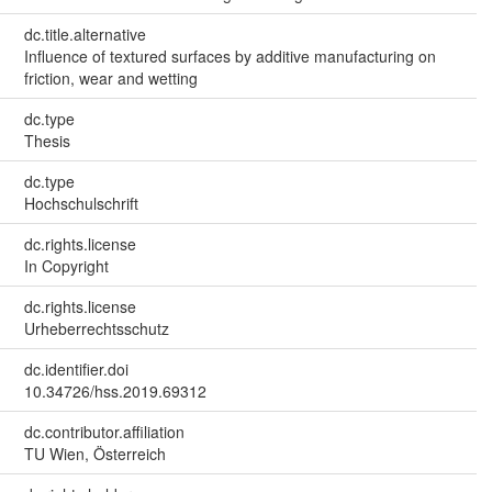
dc.title.alternative
Influence of textured surfaces by additive manufacturing on
friction, wear and wetting
dc.type
Thesis
dc.type
Hochschulschrift
dc.rights.license
In Copyright
dc.rights.license
Urheberrechtsschutz
dc.identifier.doi
10.34726/hss.2019.69312
dc.contributor.affiliation
TU Wien, Österreich