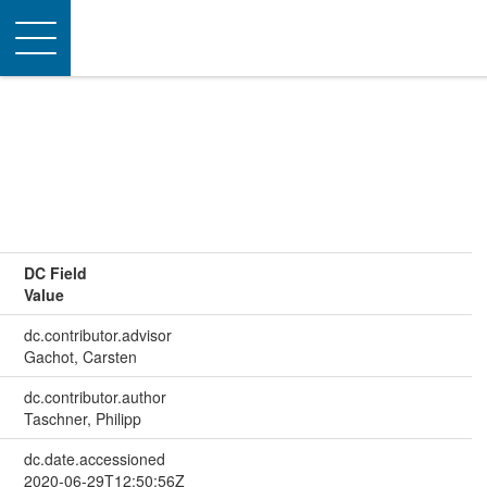
Toggle
navigation
DC Field
Value
dc.contributor.advisor
Gachot, Carsten
dc.contributor.author
Taschner, Philipp
dc.date.accessioned
2020-06-29T12:50:56Z