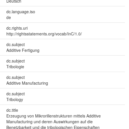
Deutsch
dc.language.iso
de
dc.rights.uri
http://rightsstatements.org/vocab/InC/1.0/
dc.subject
Additive Fertigung
dc.subject
Tribologie
dc.subject
Additive Manufacturing
dc.subject
Tribology
dc.title
Erzeugung von Mikrorillenstrukturen mittels Additive
Manufacturing und deren Auswirkungen auf die
Benetzbarkeit und die tribologischen Eigenschaften