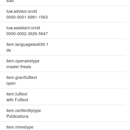
staff
tuw.advisor.orcid
0000-0001-6981-1563
tuw.assistant.orcid
0000-0002-3626-5647
item.languageiso639-1
de
item.openairetype
master thesis
item.grantfulltext
open
item.fulltext
with Fulltext
item.cerifentitytype
Publications
item.mimetype