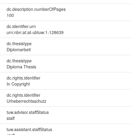
dc.description.numberOfPages
100
dc.identifier.urn
urn:nbn:at:at-ubtuw:1-128639
dc.thesistype
Diplomarbeit
dc.thesistype
Diploma Thesis
dc.rights.identifier
In Copyright
dc.rights.identifier
Urheberrechtsschutz
tuw.advisor.staffStatus
staff
tuw.assistant.staffStatus