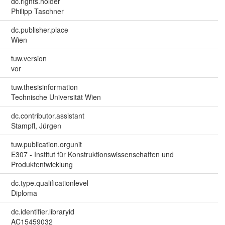
dc.rights.holder
Philipp Taschner
dc.publisher.place
Wien
tuw.version
vor
tuw.thesisinformation
Technische Universität Wien
dc.contributor.assistant
Stampfl, Jürgen
tuw.publication.orgunit
E307 - Institut für Konstruktionswissenschaften und
Produktentwicklung
dc.type.qualificationlevel
Diploma
dc.identifier.libraryid
AC15459032