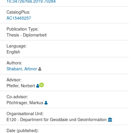
10.34726/hss.2019.70284
CatalogPlus:
AC15465257
Publication Type:
Thesis - Diplomarbeit
Language:
English
Authors:
Shabani, Arbnor
Advisor:
Pfeifer, Norbert
Co-advisor:
Pöchtrager, Markus
Organisational Unit:
E120 - Department für Geodäsie und Geoinformation
Date (published):