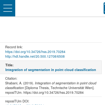
Toggle
navigation
Record link:
https://doi.org/10.34726/hss.2019.70284
http://hdl.handle.net/20.500.12708/6508
Title:
Integration of segmentation in point cloud classification
Citation:
Shabani, A. (2019).
Integration of segmentation in point cloud
classification
[Diploma Thesis, Technische Universität Wien].
reposiTUm. https://doi.org/10.34726/hss.2019.70284
reposiTUm DOI: