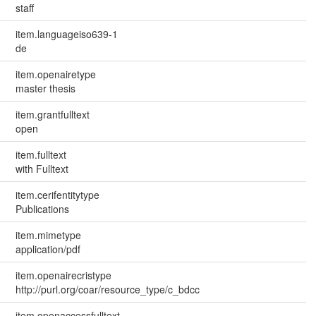
staff
item.languageiso639-1
de
item.openairetype
master thesis
item.grantfulltext
open
item.fulltext
with Fulltext
item.cerifentitytype
Publications
item.mimetype
application/pdf
item.openairecristype
http://purl.org/coar/resource_type/c_bdcc
item.openaccessfulltext