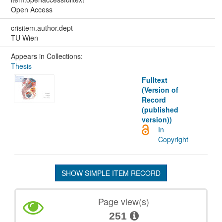
Open Access
crisitem.author.dept
TU Wien
Appears in Collections:
Thesis
Fulltext
(Version of
Record
(published
version))
In
Copyright
SHOW SIMPLE ITEM RECORD
Page view(s)
251