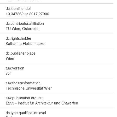
dc.identifier.doi
10.34726/hss.2017.27906
dc.contributor.affiliation
TU Wien, Österreich
dc.rights.holder
Katharina Fleischhacker
dc.publisher.place
Wien
tuw.version
vor
tuw.thesisinformation
Technische Universität Wien
tuw.publication.orgunit
E253 - Institut für Architektur und Entwerfen
dc.type.qualificationlevel