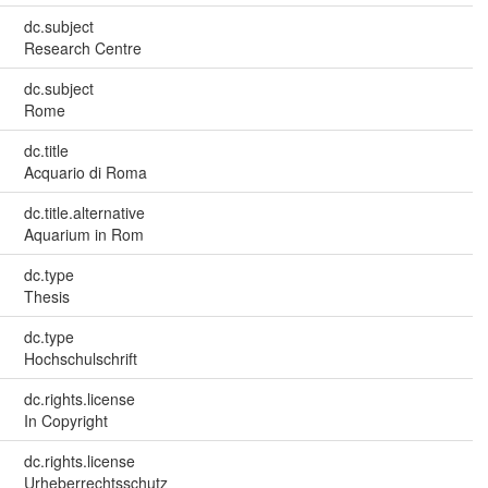
dc.subject
Research Centre
dc.subject
Rome
dc.title
Acquario di Roma
dc.title.alternative
Aquarium in Rom
dc.type
Thesis
dc.type
Hochschulschrift
dc.rights.license
In Copyright
dc.rights.license
Urheberrechtsschutz