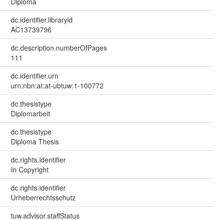
Diploma
dc.identifier.libraryid
AC13739796
dc.description.numberOfPages
111
dc.identifier.urn
urn:nbn:at:at-ubtuw:1-100772
dc.thesistype
Diplomarbeit
dc.thesistype
Diploma Thesis
dc.rights.identifier
In Copyright
dc.rights.identifier
Urheberrechtsschutz
tuw.advisor.staffStatus