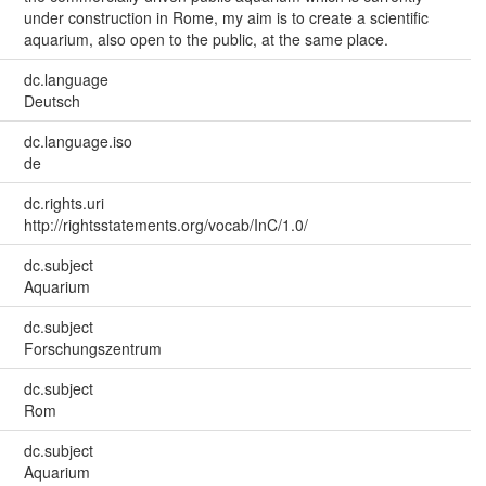
under construction in Rome, my aim is to create a scientific
aquarium, also open to the public, at the same place.
dc.language
Deutsch
dc.language.iso
de
dc.rights.uri
http://rightsstatements.org/vocab/InC/1.0/
dc.subject
Aquarium
dc.subject
Forschungszentrum
dc.subject
Rom
dc.subject
Aquarium