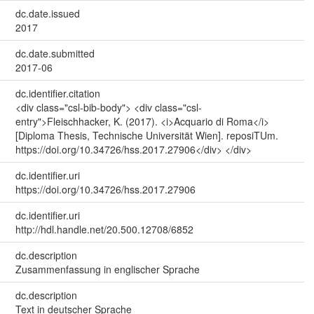
dc.date.issued
2017
dc.date.submitted
2017-06
dc.identifier.citation
<div class="csl-bib-body"> <div class="csl-
entry">Fleischhacker, K. (2017). <i>Acquario di Roma</i>
[Diploma Thesis, Technische Universität Wien]. reposiTUm.
https://doi.org/10.34726/hss.2017.27906</div> </div>
dc.identifier.uri
https://doi.org/10.34726/hss.2017.27906
dc.identifier.uri
http://hdl.handle.net/20.500.12708/6852
dc.description
Zusammenfassung in englischer Sprache
dc.description
Text in deutscher Sprache