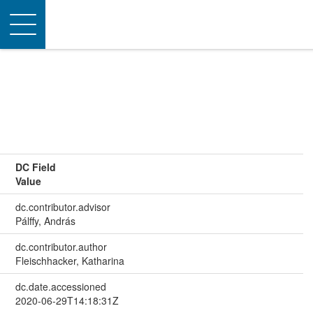
Toggle
navigation
DC Field
Value
dc.contributor.advisor
Pálffy, András
dc.contributor.author
Fleischhacker, Katharina
dc.date.accessioned
2020-06-29T14:18:31Z