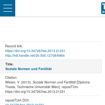
Toggle
navigation
Record link:
https://doi.org/10.34726/hss.2013.21231
http://hdl.handle.net/20.500.12708/6964
Title:
Soziale Normen und Fertilität
Citation:
Wieser, V. (2013).
Soziale Normen und Fertilität
[Diploma
Thesis, Technische Universität Wien]. reposiTUm.
https://doi.org/10.34726/hss.2013.21231
reposiTUm DOI:
10.34726/hss.2013.21231