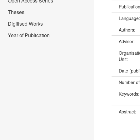
Open Access Series
Publicatio
Theses
Language
Digitised Works
Authors:
Year of Publication
Advisor:
Organisati
Unit:
Date (publ
Number of
Keywords
Abstract: