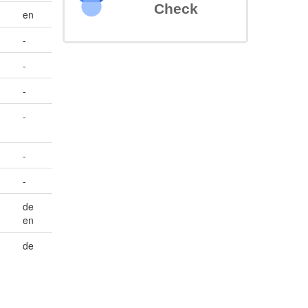
Check
en
-
-
-
-
-
-
de
en
de