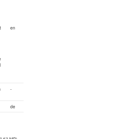
t
en
e
l
s
-
de