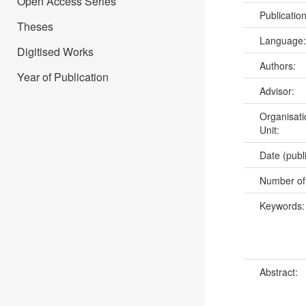
Open Access Series
Publicatio
Theses
Language
Digitised Works
Authors:
Year of Publication
Advisor:
Organisati
Unit:
Date (publ
Number of
Keywords
Abstract: