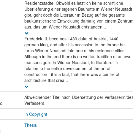
Residenzstädte. Obwohl es letztlich keine schriftliche
Überlieferung einer eigenen Bauhütte in Wiener Neustadt
gibt, geht doch die Literatur in Bezug auf die gesamte
baukünstlerische Entwicklung damalig von einem Zentru
aus, das um Wiener Neustadt entstanden...
Frederick III. becomes 1439 duke of Austria, 1440
german king, and after his accession to the throne he
turns Wiener Neustadt into one of his residence cities.
Although in the end there is no written tradition of an own
mansons guild in Wiener Neustadt, to literature - in
relation to the entire development of the art of
construction - it is a fact, that there was a centre of
architecture that crea...
Abweichender Titel nach Übersetzung der Verfasserin/de
n:
Verfassers
In Copyright
Thesis
: