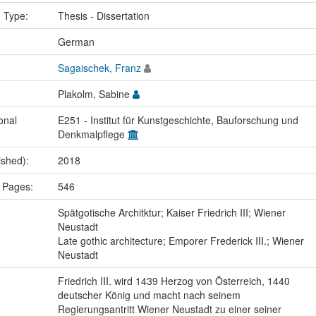
n Type:
Thesis - Dissertation
:
German
Sagaischek, Franz
Plakolm, Sabine
onal
E251 - Institut für Kunstgeschichte, Bauforschung und
Denkmalpflege
ished):
2018
 Pages:
546
:
Spätgotische Architktur; Kaiser Friedrich III; Wiener
Neustadt
Late gothic architecture; Emporer Frederick III.; Wiener
Neustadt
Friedrich III. wird 1439 Herzog von Österreich, 1440
deutscher König und macht nach seinem
Regierungsantritt Wiener Neustadt zu einer seiner