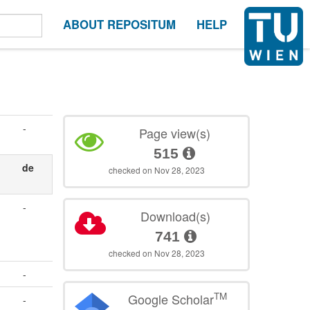
ABOUT REPOSITUM
HELP
-
Page view(s)
515
de
checked on Nov 28, 2023
-
Download(s)
741
checked on Nov 28, 2023
-
TM
Google Scholar
-