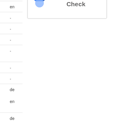
Check
en
-
-
-
-
-
-
de
en
de