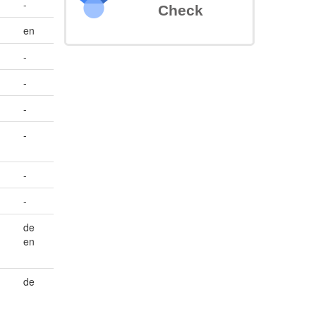
-
Check
en
-
-
-
-
-
-
de
en
de