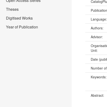
Open Access Series
CatalogPl
Theses
Publicatio
Digitised Works
Language
Year of Publication
Authors:
Advisor:
Organisati
Unit:
Date (publ
Number of
Keywords
Abstract: