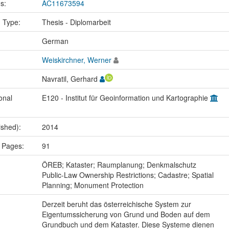
us:
AC11673594
n Type:
Thesis - Diplomarbeit
:
German
Weiskirchner, Werner
Navratil, Gerhard
onal
E120 - Institut für Geoinformation und Kartographie
ished):
2014
 Pages:
91
:
ÖREB; Kataster; Raumplanung; Denkmalschutz
Public-Law Ownership Restrictions; Cadastre; Spatial
Planning; Monument Protection
Derzeit beruht das österreichische System zur
Eigentumssicherung von Grund und Boden auf dem
Grundbuch und dem Kataster. Diese Systeme dienen